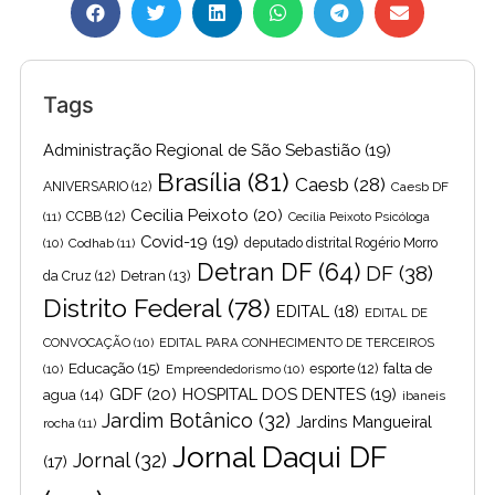
Tags
Administração Regional de São Sebastião
(19)
Brasília
(81)
Caesb
(28)
ANIVERSARIO
(12)
Caesb DF
Cecilia Peixoto
(20)
(11)
CCBB
(12)
Cecília Peixoto Psicóloga
Covid-19
(19)
(10)
Codhab
(11)
deputado distrital Rogério Morro
Detran DF
(64)
DF
(38)
Detran
(13)
da Cruz
(12)
Distrito Federal
(78)
EDITAL
(18)
EDITAL DE
CONVOCAÇÃO
(10)
EDITAL PARA CONHECIMENTO DE TERCEIROS
Educação
(15)
falta de
(10)
Empreendedorismo
(10)
esporte
(12)
GDF
(20)
HOSPITAL DOS DENTES
(19)
agua
(14)
ibaneis
Jardim Botânico
(32)
Jardins Mangueiral
rocha
(11)
Jornal Daqui DF
Jornal
(32)
(17)