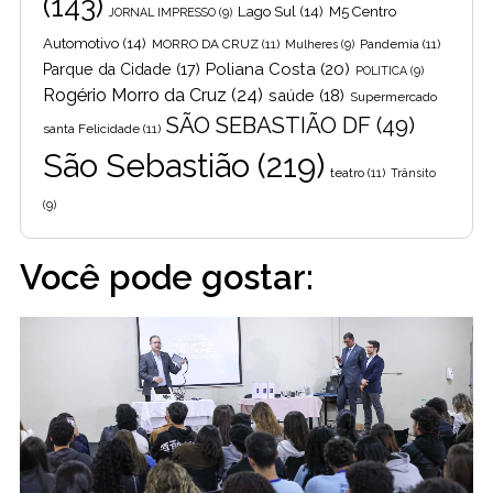
(143)
Lago Sul
(14)
M5 Centro
JORNAL IMPRESSO
(9)
Automotivo
(14)
MORRO DA CRUZ
(11)
Pandemia
(11)
Mulheres
(9)
Poliana Costa
(20)
Parque da Cidade
(17)
POLITICA
(9)
Rogério Morro da Cruz
(24)
saúde
(18)
Supermercado
SÃO SEBASTIÃO DF
(49)
santa Felicidade
(11)
São Sebastião
(219)
teatro
(11)
Trânsito
(9)
Você pode gostar: