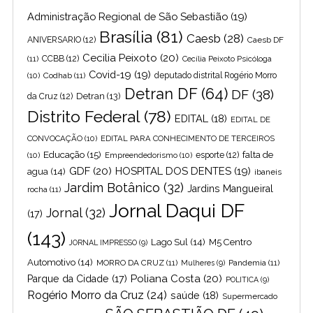
Administração Regional de São Sebastião
(19)
Brasília
(81)
Caesb
(28)
ANIVERSARIO
(12)
Caesb DF
Cecilia Peixoto
(20)
(11)
CCBB
(12)
Cecília Peixoto Psicóloga
Covid-19
(19)
(10)
Codhab
(11)
deputado distrital Rogério Morro
Detran DF
(64)
DF
(38)
Detran
(13)
da Cruz
(12)
Distrito Federal
(78)
EDITAL
(18)
EDITAL DE
CONVOCAÇÃO
(10)
EDITAL PARA CONHECIMENTO DE TERCEIROS
Educação
(15)
falta de
(10)
Empreendedorismo
(10)
esporte
(12)
GDF
(20)
HOSPITAL DOS DENTES
(19)
agua
(14)
ibaneis
Jardim Botânico
(32)
Jardins Mangueiral
rocha
(11)
Jornal Daqui DF
Jornal
(32)
(17)
(143)
Lago Sul
(14)
M5 Centro
JORNAL IMPRESSO
(9)
Automotivo
(14)
MORRO DA CRUZ
(11)
Pandemia
(11)
Mulheres
(9)
Poliana Costa
(20)
Parque da Cidade
(17)
POLITICA
(9)
Rogério Morro da Cruz
(24)
saúde
(18)
Supermercado