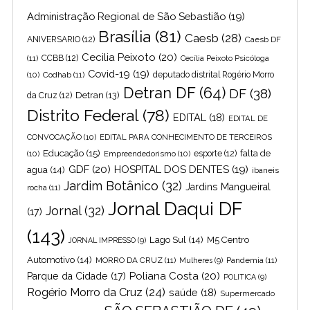
Administração Regional de São Sebastião
(19)
Brasília
(81)
Caesb
(28)
ANIVERSARIO
(12)
Caesb DF
Cecilia Peixoto
(20)
(11)
CCBB
(12)
Cecília Peixoto Psicóloga
Covid-19
(19)
(10)
Codhab
(11)
deputado distrital Rogério Morro
Detran DF
(64)
DF
(38)
Detran
(13)
da Cruz
(12)
Distrito Federal
(78)
EDITAL
(18)
EDITAL DE
CONVOCAÇÃO
(10)
EDITAL PARA CONHECIMENTO DE TERCEIROS
Educação
(15)
falta de
(10)
Empreendedorismo
(10)
esporte
(12)
GDF
(20)
HOSPITAL DOS DENTES
(19)
agua
(14)
ibaneis
Jardim Botânico
(32)
Jardins Mangueiral
rocha
(11)
Jornal Daqui DF
Jornal
(32)
(17)
(143)
Lago Sul
(14)
M5 Centro
JORNAL IMPRESSO
(9)
Automotivo
(14)
MORRO DA CRUZ
(11)
Pandemia
(11)
Mulheres
(9)
Poliana Costa
(20)
Parque da Cidade
(17)
POLITICA
(9)
Rogério Morro da Cruz
(24)
saúde
(18)
Supermercado