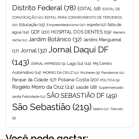
Distrito Federal
(78)
EDITAL
(18)
EDITAL DE
CONVOCAÇÃO
(10)
EDITAL PARA CONHECIMENTO DE TERCEIROS
Educação
(15)
falta de
(10)
Empreendedorismo
(10)
esporte
(12)
GDF
(20)
HOSPITAL DOS DENTES
(19)
agua
(14)
ibaneis
Jardim Botânico
(32)
Jardins Mangueiral
rocha
(11)
Jornal Daqui DF
Jornal
(32)
(17)
(143)
Lago Sul
(14)
M5 Centro
JORNAL IMPRESSO
(9)
Automotivo
(14)
MORRO DA CRUZ
(11)
Pandemia
(11)
Mulheres
(9)
Poliana Costa
(20)
Parque da Cidade
(17)
POLITICA
(9)
Rogério Morro da Cruz
(24)
saúde
(18)
Supermercado
SÃO SEBASTIÃO DF
(49)
santa Felicidade
(11)
São Sebastião
(219)
teatro
(11)
Trânsito
(9)
Você pode gostar: