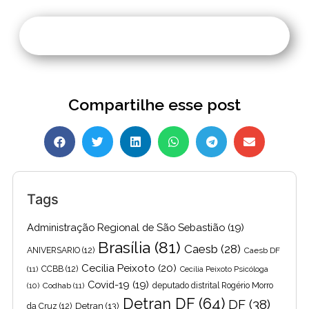
Compartilhe esse post
Tags
Administração Regional de São Sebastião
(19)
Brasília
(81)
Caesb
(28)
ANIVERSARIO
(12)
Caesb DF
Cecilia Peixoto
(20)
(11)
CCBB
(12)
Cecília Peixoto Psicóloga
Covid-19
(19)
(10)
Codhab
(11)
deputado distrital Rogério Morro
Detran DF
(64)
DF
(38)
Detran
(13)
da Cruz
(12)