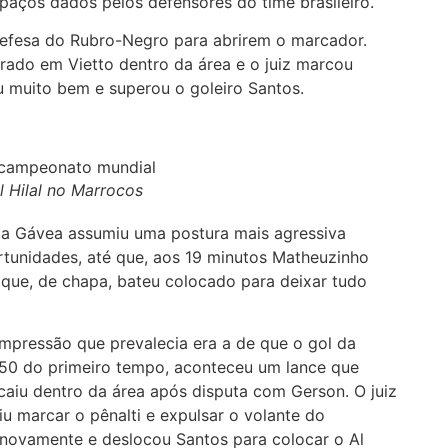
paços dados pelos defensores do time brasileiro.
defesa do Rubro-Negro para abrirem o marcador.
rado em Vietto dentro da área e o juiz marcou
u muito bem e superou o goleiro Santos.
 Hilal no Marrocos
a Gávea assumiu uma postura mais agressiva
tunidades, até que, aos 19 minutos Matheuzinho
 que, de chapa, bateu colocado para deixar tudo
pressão que prevalecia era a de que o gol da
s 50 do primeiro tempo, aconteceu um lance que
caiu dentro da área após disputa com Gerson. O juiz
iu marcar o pênalti e expulsar o volante do
 novamente e deslocou Santos para colocar o Al