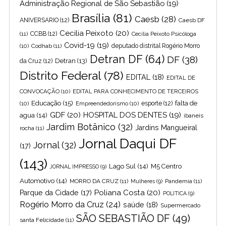
Administração Regional de São Sebastião
(19)
Brasília
(81)
Caesb
(28)
ANIVERSARIO
(12)
Caesb DF
Cecilia Peixoto
(20)
(11)
CCBB
(12)
Cecília Peixoto Psicóloga
Covid-19
(19)
(10)
Codhab
(11)
deputado distrital Rogério Morro
Detran DF
(64)
DF
(38)
Detran
(13)
da Cruz
(12)
Distrito Federal
(78)
EDITAL
(18)
EDITAL DE
CONVOCAÇÃO
(10)
EDITAL PARA CONHECIMENTO DE TERCEIROS
Educação
(15)
falta de
(10)
Empreendedorismo
(10)
esporte
(12)
GDF
(20)
HOSPITAL DOS DENTES
(19)
agua
(14)
ibaneis
Jardim Botânico
(32)
Jardins Mangueiral
rocha
(11)
Jornal Daqui DF
Jornal
(32)
(17)
(143)
Lago Sul
(14)
M5 Centro
JORNAL IMPRESSO
(9)
Automotivo
(14)
MORRO DA CRUZ
(11)
Pandemia
(11)
Mulheres
(9)
Poliana Costa
(20)
Parque da Cidade
(17)
POLITICA
(9)
Rogério Morro da Cruz
(24)
saúde
(18)
Supermercado
SÃO SEBASTIÃO DF
(49)
santa Felicidade
(11)