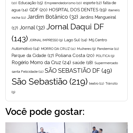
Educação
(15)
falta de
(10)
Empreendedorismo
(10)
esporte
(12)
GDF
(20)
HOSPITAL DOS DENTES
(19)
agua
(14)
ibaneis
Jardim Botânico
(32)
Jardins Mangueiral
rocha
(11)
Jornal Daqui DF
Jornal
(32)
(17)
(143)
Lago Sul
(14)
M5 Centro
JORNAL IMPRESSO
(9)
Automotivo
(14)
MORRO DA CRUZ
(11)
Pandemia
(11)
Mulheres
(9)
Poliana Costa
(20)
Parque da Cidade
(17)
POLITICA
(9)
Rogério Morro da Cruz
(24)
saúde
(18)
Supermercado
SÃO SEBASTIÃO DF
(49)
santa Felicidade
(11)
São Sebastião
(219)
teatro
(11)
Trânsito
(9)
Você pode gostar: