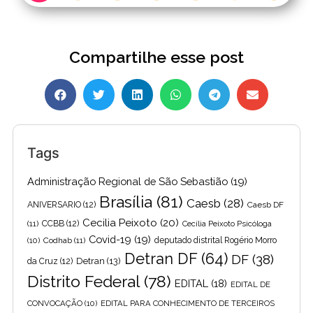
Compartilhe esse post
Tags
Administração Regional de São Sebastião
(19)
Brasília
(81)
Caesb
(28)
ANIVERSARIO
(12)
Caesb DF
Cecilia Peixoto
(20)
(11)
CCBB
(12)
Cecília Peixoto Psicóloga
Covid-19
(19)
(10)
Codhab
(11)
deputado distrital Rogério Morro
Detran DF
(64)
DF
(38)
Detran
(13)
da Cruz
(12)
Distrito Federal
(78)
EDITAL
(18)
EDITAL DE
CONVOCAÇÃO
(10)
EDITAL PARA CONHECIMENTO DE TERCEIROS