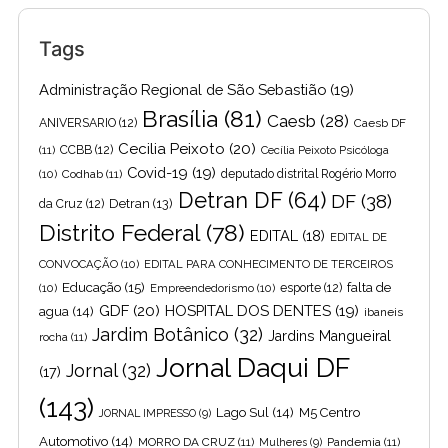
Tags
Administração Regional de São Sebastião
(19)
Brasília
(81)
Caesb
(28)
ANIVERSARIO
(12)
Caesb DF
Cecilia Peixoto
(20)
(11)
CCBB
(12)
Cecília Peixoto Psicóloga
Covid-19
(19)
(10)
Codhab
(11)
deputado distrital Rogério Morro
Detran DF
(64)
DF
(38)
Detran
(13)
da Cruz
(12)
Distrito Federal
(78)
EDITAL
(18)
EDITAL DE
CONVOCAÇÃO
(10)
EDITAL PARA CONHECIMENTO DE TERCEIROS
Educação
(15)
falta de
(10)
Empreendedorismo
(10)
esporte
(12)
GDF
(20)
HOSPITAL DOS DENTES
(19)
agua
(14)
ibaneis
Jardim Botânico
(32)
Jardins Mangueiral
rocha
(11)
Jornal Daqui DF
Jornal
(32)
(17)
(143)
Lago Sul
(14)
M5 Centro
JORNAL IMPRESSO
(9)
Automotivo
(14)
MORRO DA CRUZ
(11)
Pandemia
(11)
Mulheres
(9)