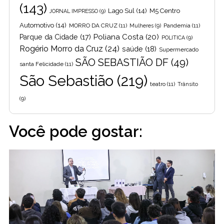
(143)
Lago Sul
(14)
M5 Centro
JORNAL IMPRESSO
(9)
Automotivo
(14)
MORRO DA CRUZ
(11)
Pandemia
(11)
Mulheres
(9)
Poliana Costa
(20)
Parque da Cidade
(17)
POLITICA
(9)
Rogério Morro da Cruz
(24)
saúde
(18)
Supermercado
SÃO SEBASTIÃO DF
(49)
santa Felicidade
(11)
São Sebastião
(219)
teatro
(11)
Trânsito
(9)
Você pode gostar: