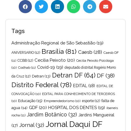
Tags
Administração Regional de São Sebastião
(19)
Brasília
(81)
Caesb
(28)
ANIVERSARIO
(12)
Caesb DF
Cecilia Peixoto
(20)
(11)
CCBB
(12)
Cecília Peixoto Psicóloga
Covid-19
(19)
(10)
Codhab
(11)
deputado distrital Rogério Morro
Detran DF
(64)
DF
(38)
Detran
(13)
da Cruz
(12)
Distrito Federal
(78)
EDITAL
(18)
EDITAL DE
CONVOCAÇÃO
(10)
EDITAL PARA CONHECIMENTO DE TERCEIROS
Educação
(15)
falta de
(10)
Empreendedorismo
(10)
esporte
(12)
GDF
(20)
HOSPITAL DOS DENTES
(19)
agua
(14)
ibaneis
Jardim Botânico
(32)
Jardins Mangueiral
rocha
(11)
Jornal Daqui DF
Jornal
(32)
(17)