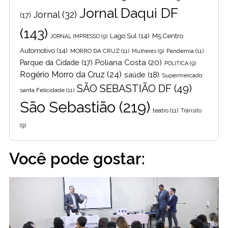
Jornal Daqui DF
Jornal
(32)
(17)
(143)
Lago Sul
(14)
M5 Centro
JORNAL IMPRESSO
(9)
Automotivo
(14)
MORRO DA CRUZ
(11)
Pandemia
(11)
Mulheres
(9)
Poliana Costa
(20)
Parque da Cidade
(17)
POLITICA
(9)
Rogério Morro da Cruz
(24)
saúde
(18)
Supermercado
SÃO SEBASTIÃO DF
(49)
santa Felicidade
(11)
São Sebastião
(219)
teatro
(11)
Trânsito
(9)
Você pode gostar: