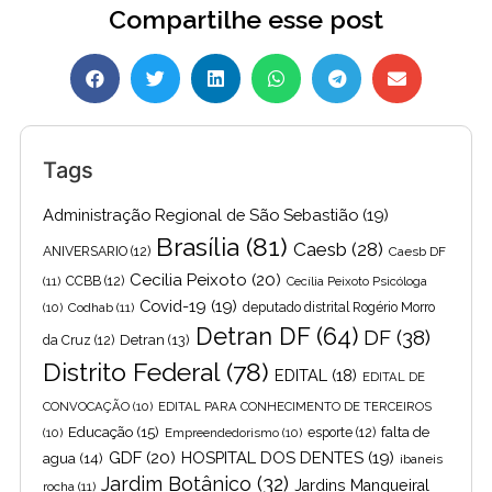
Compartilhe esse post
Tags
Administração Regional de São Sebastião
(19)
Brasília
(81)
Caesb
(28)
ANIVERSARIO
(12)
Caesb DF
Cecilia Peixoto
(20)
(11)
CCBB
(12)
Cecília Peixoto Psicóloga
Covid-19
(19)
(10)
Codhab
(11)
deputado distrital Rogério Morro
Detran DF
(64)
DF
(38)
Detran
(13)
da Cruz
(12)
Distrito Federal
(78)
EDITAL
(18)
EDITAL DE
CONVOCAÇÃO
(10)
EDITAL PARA CONHECIMENTO DE TERCEIROS
Educação
(15)
falta de
(10)
Empreendedorismo
(10)
esporte
(12)
GDF
(20)
HOSPITAL DOS DENTES
(19)
agua
(14)
ibaneis
Jardim Botânico
(32)
Jardins Mangueiral
rocha
(11)