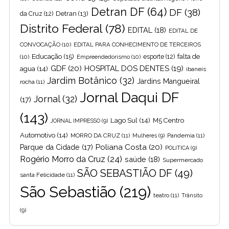
Detran DF
(64)
DF
(38)
Detran
(13)
da Cruz
(12)
Distrito Federal
(78)
EDITAL
(18)
EDITAL DE
CONVOCAÇÃO
(10)
EDITAL PARA CONHECIMENTO DE TERCEIROS
Educação
(15)
falta de
(10)
Empreendedorismo
(10)
esporte
(12)
GDF
(20)
HOSPITAL DOS DENTES
(19)
agua
(14)
ibaneis
Jardim Botânico
(32)
Jardins Mangueiral
rocha
(11)
Jornal Daqui DF
Jornal
(32)
(17)
(143)
Lago Sul
(14)
M5 Centro
JORNAL IMPRESSO
(9)
Automotivo
(14)
MORRO DA CRUZ
(11)
Pandemia
(11)
Mulheres
(9)
Poliana Costa
(20)
Parque da Cidade
(17)
POLITICA
(9)
Rogério Morro da Cruz
(24)
saúde
(18)
Supermercado
SÃO SEBASTIÃO DF
(49)
santa Felicidade
(11)
São Sebastião
(219)
teatro
(11)
Trânsito
(9)