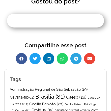
Gostou do post?
Compartilhe esse post
Tags
Administração Regional de São Sebastião
(19)
Brasília
(81)
Caesb
(28)
ANIVERSARIO
(12)
Caesb DF
Cecilia Peixoto
(20)
(11)
CCBB
(12)
Cecília Peixoto Psicóloga
Covid-19
(19)
(10)
Codhab
(11)
deputado distrital Rogério Morro