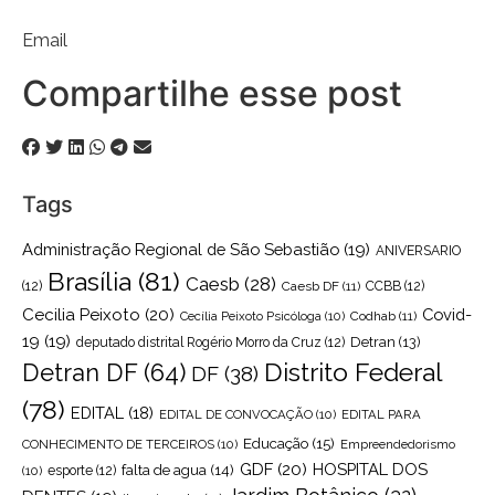
Email
Compartilhe esse post
Tags
Administração Regional de São Sebastião
(19)
ANIVERSARIO
Brasília
(81)
Caesb
(28)
(12)
Caesb DF
(11)
CCBB
(12)
Cecilia Peixoto
(20)
Covid-
Cecília Peixoto Psicóloga
(10)
Codhab
(11)
19
(19)
Detran
(13)
deputado distrital Rogério Morro da Cruz
(12)
Distrito Federal
Detran DF
(64)
DF
(38)
(78)
EDITAL
(18)
EDITAL DE CONVOCAÇÃO
(10)
EDITAL PARA
Educação
(15)
CONHECIMENTO DE TERCEIROS
(10)
Empreendedorismo
GDF
(20)
HOSPITAL DOS
falta de agua
(14)
(10)
esporte
(12)