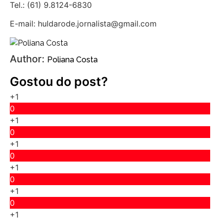
Tel.: (61) 9.8124-6830
E-mail: huldarode.jornalista@gmail.com
Author:
Poliana Costa
Gostou do post?
+1
0
+1
0
+1
0
+1
0
+1
0
+1