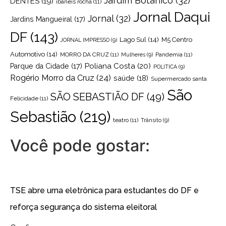
Jardim Botânico
(32)
DENTES
(19)
ibaneis rocha
(11)
Jornal Daqui
Jornal
(32)
Jardins Mangueiral
(17)
DF
(143)
Lago Sul
(14)
M5 Centro
JORNAL IMPRESSO
(9)
Automotivo
(14)
MORRO DA CRUZ
(11)
Pandemia
(11)
Mulheres
(9)
Poliana Costa
(20)
Parque da Cidade
(17)
POLITICA
(9)
Rogério Morro da Cruz
(24)
saúde
(18)
Supermercado santa
São
SÃO SEBASTIÃO DF
(49)
Felicidade
(11)
Sebastião
(219)
teatro
(11)
Trânsito
(9)
Você pode gostar:
TSE abre urna eletrônica para estudantes do DF e
reforça segurança do sistema eleitoral