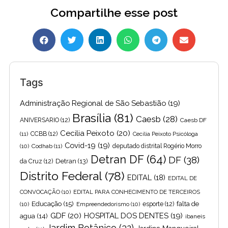
Compartilhe esse post
Tags
Administração Regional de São Sebastião
(19)
Brasília
(81)
Caesb
(28)
ANIVERSARIO
(12)
Caesb DF
Cecilia Peixoto
(20)
(11)
CCBB
(12)
Cecília Peixoto Psicóloga
Covid-19
(19)
(10)
Codhab
(11)
deputado distrital Rogério Morro
Detran DF
(64)
DF
(38)
Detran
(13)
da Cruz
(12)
Distrito Federal
(78)
EDITAL
(18)
EDITAL DE
CONVOCAÇÃO
(10)
EDITAL PARA CONHECIMENTO DE TERCEIROS
Educação
(15)
falta de
(10)
Empreendedorismo
(10)
esporte
(12)
GDF
(20)
HOSPITAL DOS DENTES
(19)
agua
(14)
ibaneis
Jardim Botânico
(32)