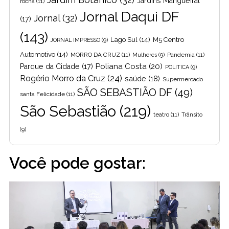
Jardins Mangueiral
rocha
(11)
Jornal Daqui DF
Jornal
(32)
(17)
(143)
Lago Sul
(14)
M5 Centro
JORNAL IMPRESSO
(9)
Automotivo
(14)
MORRO DA CRUZ
(11)
Pandemia
(11)
Mulheres
(9)
Poliana Costa
(20)
Parque da Cidade
(17)
POLITICA
(9)
Rogério Morro da Cruz
(24)
saúde
(18)
Supermercado
SÃO SEBASTIÃO DF
(49)
santa Felicidade
(11)
São Sebastião
(219)
teatro
(11)
Trânsito
(9)
Você pode gostar: