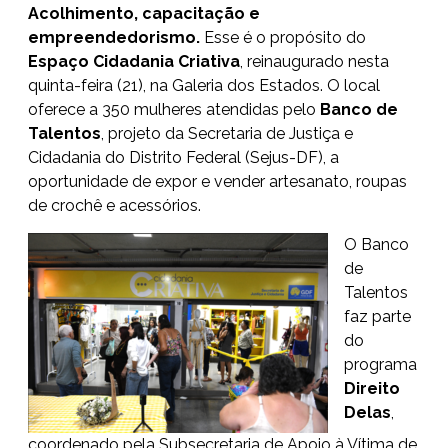
Acolhimento, capacitação e
empreendedorismo.
Esse é o propósito do
Espaço Cidadania Criativa
, reinaugurado nesta
quinta-feira (21), na Galeria dos Estados. O local
oferece a 350 mulheres atendidas pelo
Banco de
Talentos
, projeto da Secretaria de Justiça e
Cidadania do Distrito Federal (Sejus-DF), a
oportunidade de expor e vender artesanato, roupas
de crochê e acessórios.
O Banco
de
Talentos
faz parte
do
programa
Direito
Delas
,
coordenado pela Subsecretaria de Apoio à Vítima de