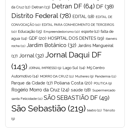
Detran DF
(64)
DF
(38)
Detran
(13)
da Cruz
(12)
Distrito Federal
(78)
EDITAL
(18)
EDITAL DE
CONVOCAÇÃO
(10)
EDITAL PARA CONHECIMENTO DE TERCEIROS
Educação
(15)
falta de
(10)
Empreendedorismo
(10)
esporte
(12)
GDF
(20)
HOSPITAL DOS DENTES
(19)
agua
(14)
ibaneis
Jardim Botânico
(32)
Jardins Mangueiral
rocha
(11)
Jornal Daqui DF
Jornal
(32)
(17)
(143)
Lago Sul
(14)
M5 Centro
JORNAL IMPRESSO
(9)
Automotivo
(14)
MORRO DA CRUZ
(11)
Pandemia
(11)
Mulheres
(9)
Poliana Costa
(20)
Parque da Cidade
(17)
POLITICA
(9)
Rogério Morro da Cruz
(24)
saúde
(18)
Supermercado
SÃO SEBASTIÃO DF
(49)
santa Felicidade
(11)
São Sebastião
(219)
teatro
(11)
Trânsito
(9)