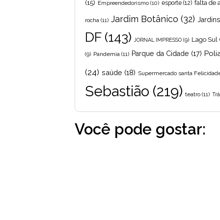
(15)
falta de
Empreendedorismo
(10)
esporte
(12)
Jardim Botânico
(32)
Jardin
rocha
(11)
DF
(143)
Lago Sul
JORNAL IMPRESSO
(9)
Poli
Parque da Cidade
(17)
Pandemia
(11)
(9)
(24)
saúde
(18)
Supermercado santa Felicidad
Sebastião
(219)
teatro
(11)
Trâ
Você pode gostar: