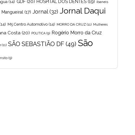
GDF
(20)
HOSPITAL DOS DENTES
(19)
 agua
(14)
ibaneis
Jornal Daqui
Jornal
(32)
s Mangueiral
(17)
(14)
M5 Centro Automotivo
(14)
MORRO DA CRUZ
(11)
Mulheres
Rogério Morro da Cruz
ana Costa
(20)
POLITICA
(9)
São
SÃO SEBASTIÃO DF
(49)
e
(11)
nsito
(9)