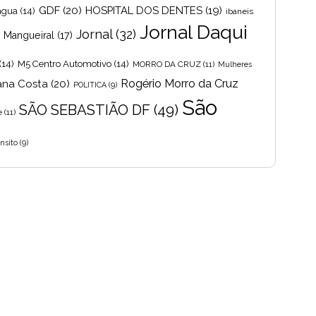
GDF
(20)
HOSPITAL DOS DENTES
(19)
 agua
(14)
ibaneis
Jornal Daqui
Jornal
(32)
s Mangueiral
(17)
(14)
M5 Centro Automotivo
(14)
MORRO DA CRUZ
(11)
Mulheres
Rogério Morro da Cruz
ana Costa
(20)
POLITICA
(9)
São
SÃO SEBASTIÃO DF
(49)
e
(11)
nsito
(9)