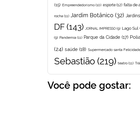
(15)
falta de
Empreendedorismo
(10)
esporte
(12)
Jardim Botânico
(32)
Jardin
rocha
(11)
DF
(143)
Lago Sul
JORNAL IMPRESSO
(9)
Poli
Parque da Cidade
(17)
Pandemia
(11)
(9)
(24)
saúde
(18)
Supermercado santa Felicidad
Sebastião
(219)
teatro
(11)
Trâ
Você pode gostar: