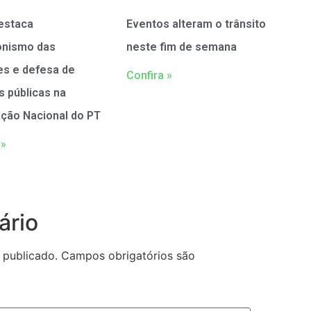
estaca
Eventos alteram o trânsito
onismo das
neste fim de semana
es e defesa de
Confira »
as públicas na
ção Nacional do PT
 »
ário
 publicado.
Campos obrigatórios são