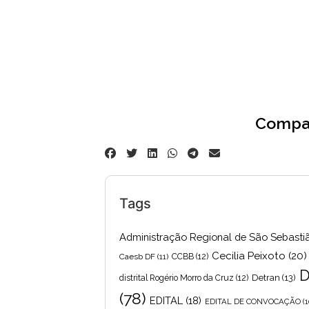
3
Compar
Tags
Administração Regional de São Sebasti
Cecilia Peixoto
(20)
Caesb DF
(11)
CCBB
(12)
D
Detran
(13)
distrital Rogério Morro da Cruz
(12)
(78)
EDITAL
(18)
EDITAL DE CONVOCAÇÃO
(1