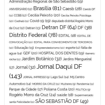
Administração Regional de São Sebastião
(19)
Brasília
(81)
Caesb
(28)
ANIVERSARIO
(12)
Caesb DF
Cecilia Peixoto
(20)
(11)
CCBB
(12)
Cecília Peixoto Psicóloga
Covid-19
(19)
(10)
Codhab
(11)
deputado distrital Rogério Morro
Detran DF
(64)
DF
(38)
Detran
(13)
da Cruz
(12)
Distrito Federal
(78)
EDITAL
(18)
EDITAL DE
CONVOCAÇÃO
(10)
EDITAL PARA CONHECIMENTO DE TERCEIROS
Educação
(15)
falta de
(10)
Empreendedorismo
(10)
esporte
(12)
GDF
(20)
HOSPITAL DOS DENTES
(19)
agua
(14)
ibaneis
Jardim Botânico
(32)
Jardins Mangueiral
rocha
(11)
Jornal Daqui DF
Jornal
(32)
(17)
(143)
Lago Sul
(14)
M5 Centro
JORNAL IMPRESSO
(9)
Automotivo
(14)
MORRO DA CRUZ
(11)
Pandemia
(11)
Mulheres
(9)
Poliana Costa
(20)
Parque da Cidade
(17)
POLITICA
(9)
Rogério Morro da Cruz
(24)
saúde
(18)
Supermercado
SÃO SEBASTIÃO DF
(49)
santa Felicidade
(11)