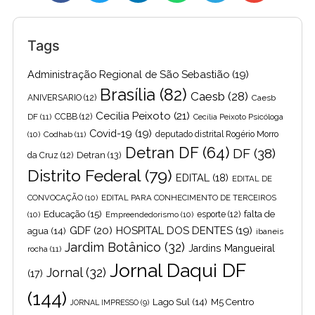
Tags
Administração Regional de São Sebastião
(19)
Brasília
(82)
Caesb
(28)
ANIVERSARIO
(12)
Caesb
Cecilia Peixoto
(21)
DF
(11)
CCBB
(12)
Cecília Peixoto Psicóloga
Covid-19
(19)
(10)
Codhab
(11)
deputado distrital Rogério Morro
Detran DF
(64)
DF
(38)
Detran
(13)
da Cruz
(12)
Distrito Federal
(79)
EDITAL
(18)
EDITAL DE
CONVOCAÇÃO
(10)
EDITAL PARA CONHECIMENTO DE TERCEIROS
Educação
(15)
falta de
(10)
Empreendedorismo
(10)
esporte
(12)
GDF
(20)
HOSPITAL DOS DENTES
(19)
agua
(14)
ibaneis
Jardim Botânico
(32)
Jardins Mangueiral
rocha
(11)
Jornal Daqui DF
Jornal
(32)
(17)
(144)
Lago Sul
(14)
M5 Centro
JORNAL IMPRESSO
(9)