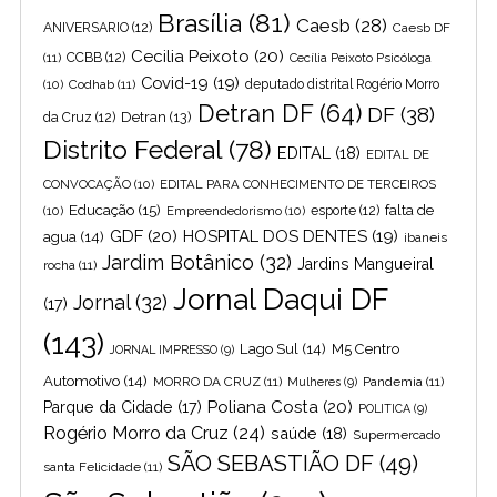
Brasília
(81)
Caesb
(28)
ANIVERSARIO
(12)
Caesb DF
Cecilia Peixoto
(20)
(11)
CCBB
(12)
Cecília Peixoto Psicóloga
Covid-19
(19)
(10)
Codhab
(11)
deputado distrital Rogério Morro
Detran DF
(64)
DF
(38)
Detran
(13)
da Cruz
(12)
Distrito Federal
(78)
EDITAL
(18)
EDITAL DE
CONVOCAÇÃO
(10)
EDITAL PARA CONHECIMENTO DE TERCEIROS
Educação
(15)
falta de
(10)
Empreendedorismo
(10)
esporte
(12)
GDF
(20)
HOSPITAL DOS DENTES
(19)
agua
(14)
ibaneis
Jardim Botânico
(32)
Jardins Mangueiral
rocha
(11)
Jornal Daqui DF
Jornal
(32)
(17)
(143)
Lago Sul
(14)
M5 Centro
JORNAL IMPRESSO
(9)
Automotivo
(14)
MORRO DA CRUZ
(11)
Pandemia
(11)
Mulheres
(9)
Poliana Costa
(20)
Parque da Cidade
(17)
POLITICA
(9)
Rogério Morro da Cruz
(24)
saúde
(18)
Supermercado
SÃO SEBASTIÃO DF
(49)
santa Felicidade
(11)