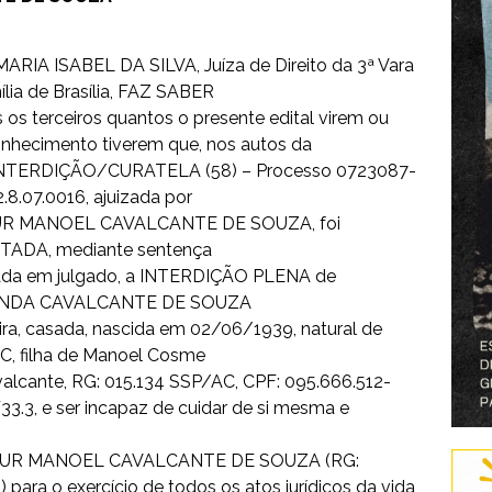
MARIA ISABEL DA SILVA, Juíza de Direito da 3ª Vara
lia de Brasília, FAZ SABER
 os terceiros quantos o presente edital virem ou
onhecimento tiverem que, nos autos da
NTERDIÇÃO/CURATELA (58) – Processo 0723087-
.8.07.0016, ajuizada por
R MANOEL CAVALCANTE DE SOUZA, foi
ADA, mediante sentença
tada em julgado, a INTERDIÇÃO PLENA de
NDA CAVALCANTE DE SOUZA
eira, casada, nascida em 02/06/1939, natural de
AC, filha de Manoel Cosme
valcante, RG: 015.134 SSP/AC, CPF: 095.666.512-
33.3, e ser incapaz de cuidar de si mesma e
RTHUR MANOEL CAVALCANTE DE SOUZA (RG:
para o exercício de todos os atos jurídicos da vida