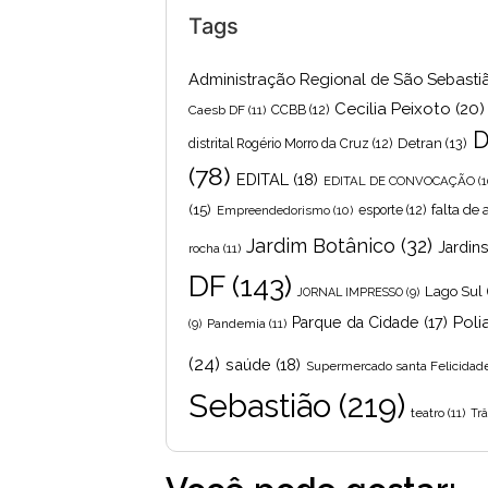
Tags
Administração Regional de São Sebasti
Cecilia Peixoto
(20)
Caesb DF
(11)
CCBB
(12)
D
Detran
(13)
distrital Rogério Morro da Cruz
(12)
(78)
EDITAL
(18)
EDITAL DE CONVOCAÇÃO
(1
(15)
falta de
Empreendedorismo
(10)
esporte
(12)
Jardim Botânico
(32)
Jardin
rocha
(11)
DF
(143)
Lago Sul
JORNAL IMPRESSO
(9)
Poli
Parque da Cidade
(17)
Pandemia
(11)
(9)
(24)
saúde
(18)
Supermercado santa Felicidad
Sebastião
(219)
teatro
(11)
Trâ