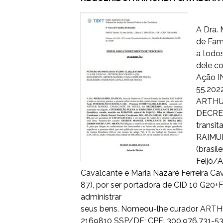
A Dra. 
de Famí
a todos
dele c
Ação I
55.2022
ARTHU
DECRET
transi
RAIMU
(brasil
Feijó/
Cavalcante e Maria Nazaré Ferreira Ca
87), por ser portadora de CID 10 G20+F
administrar
seus bens. Nomeou-lhe curador A
2169810 SSP/DF; CPF: 300.976.731-53) 