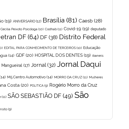
Brasília
(81)
Caesb
(28)
ão
(19)
ANIVERSARIO
(12)
Covid-19
(19)
Cecília Peixoto Psicóloga
(10)
Codhab
(11)
deputado
Distrito Federal
etran DF
(64)
DF
(38)
Educação
0)
EDITAL PARA CONHECIMENTO DE TERCEIROS
(10)
GDF
(20)
HOSPITAL DOS DENTES
(19)
 agua
(14)
ibaneis
Jornal Daqui
Jornal
(32)
s Mangueiral
(17)
(14)
M5 Centro Automotivo
(14)
MORRO DA CRUZ
(11)
Mulheres
Rogério Morro da Cruz
ana Costa
(20)
POLITICA
(9)
São
SÃO SEBASTIÃO DF
(49)
e
(11)
nsito
(9)