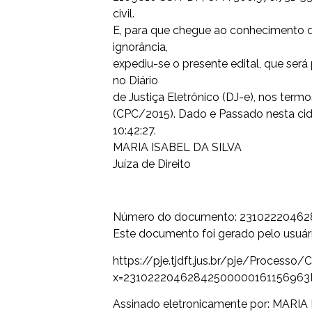
civil.
E, para que chegue ao conhecimento d
ignorância,
expediu-se o presente edital, que será
no Diário
de Justiça Eletrônico (DJ-e), nos termo
(CPC/2015). Dado e Passado nesta ci
10:42:27.
MARIA ISABEL DA SILVA
Juíza de Direito
Número do documento: 2310222046
Este documento foi gerado pelo usuári
https://pje.tjdft.jus.br/pje/Process
x=23102220462842500000161156963
Assinado eletronicamente por: MARIA