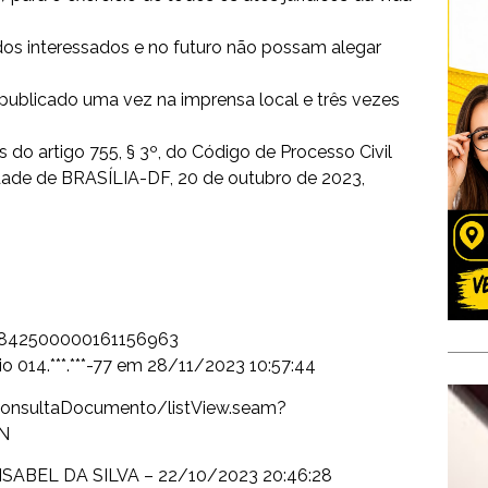
os interessados e no futuro não possam alegar
 publicado uma vez na imprensa local e três vezes
s do artigo 755, § 3º, do Código de Processo Civil
dade de BRASÍLIA-DF, 20 de outubro de 2023,
2842500000161156963
o 014.***.***-77 em 28/11/2023 10:57:44
o/ConsultaDocumento/listView.seam?
N
 ISABEL DA SILVA – 22/10/2023 20:46:28