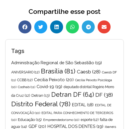
Compartilhe esse post
Tags
Administração Regional de São Sebastião
(19)
Brasília
(81)
Caesb
(28)
ANIVERSARIO
(12)
Caesb DF
Cecilia Peixoto
(20)
(11)
CCBB
(12)
Cecília Peixoto Psicóloga
Covid-19
(19)
(10)
Codhab
(11)
deputado distrital Rogério Morro
Detran DF
(64)
DF
(38)
Detran
(13)
da Cruz
(12)
Distrito Federal
(78)
EDITAL
(18)
EDITAL DE
CONVOCAÇÃO
(10)
EDITAL PARA CONHECIMENTO DE TERCEIROS
Educação
(15)
falta de
(10)
Empreendedorismo
(10)
esporte
(12)
GDF
(20)
HOSPITAL DOS DENTES
(19)
agua
(14)
ibaneis