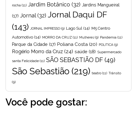
Jardim Botânico
(32)
Jardins Mangueiral
rocha
(11)
Jornal Daqui DF
Jornal
(32)
(17)
(143)
Lago Sul
(14)
M5 Centro
JORNAL IMPRESSO
(9)
Automotivo
(14)
MORRO DA CRUZ
(11)
Pandemia
(11)
Mulheres
(9)
Poliana Costa
(20)
Parque da Cidade
(17)
POLITICA
(9)
Rogério Morro da Cruz
(24)
saúde
(18)
Supermercado
SÃO SEBASTIÃO DF
(49)
santa Felicidade
(11)
São Sebastião
(219)
teatro
(11)
Trânsito
(9)
Você pode gostar: