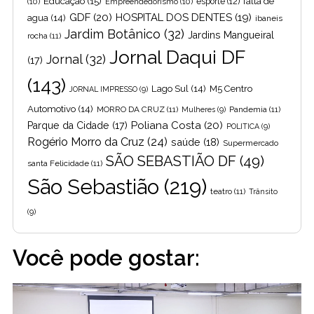
Educação
(15)
falta de
(10)
Empreendedorismo
(10)
esporte
(12)
GDF
(20)
HOSPITAL DOS DENTES
(19)
agua
(14)
ibaneis
Jardim Botânico
(32)
Jardins Mangueiral
rocha
(11)
Jornal Daqui DF
Jornal
(32)
(17)
(143)
Lago Sul
(14)
M5 Centro
JORNAL IMPRESSO
(9)
Automotivo
(14)
MORRO DA CRUZ
(11)
Pandemia
(11)
Mulheres
(9)
Poliana Costa
(20)
Parque da Cidade
(17)
POLITICA
(9)
Rogério Morro da Cruz
(24)
saúde
(18)
Supermercado
SÃO SEBASTIÃO DF
(49)
santa Felicidade
(11)
São Sebastião
(219)
teatro
(11)
Trânsito
(9)
Você pode gostar: