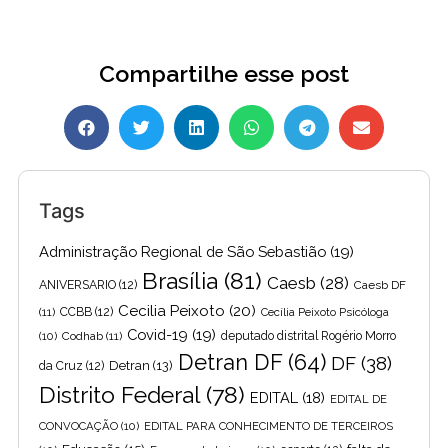
Compartilhe esse post
Tags
Administração Regional de São Sebastião
(19)
Brasília
(81)
Caesb
(28)
ANIVERSARIO
(12)
Caesb DF
Cecilia Peixoto
(20)
(11)
CCBB
(12)
Cecília Peixoto Psicóloga
Covid-19
(19)
(10)
Codhab
(11)
deputado distrital Rogério Morro
Detran DF
(64)
DF
(38)
Detran
(13)
da Cruz
(12)
Distrito Federal
(78)
EDITAL
(18)
EDITAL DE
CONVOCAÇÃO
(10)
EDITAL PARA CONHECIMENTO DE TERCEIROS