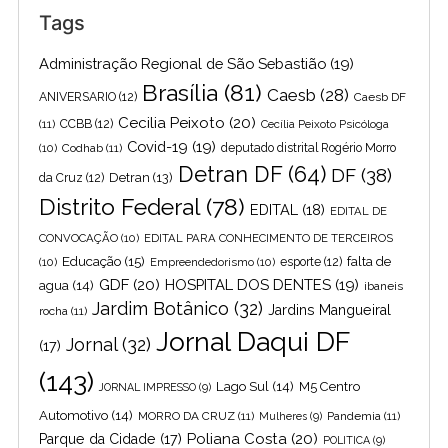
Tags
Administração Regional de São Sebastião
(19)
Brasília
(81)
Caesb
(28)
ANIVERSARIO
(12)
Caesb DF
Cecilia Peixoto
(20)
(11)
CCBB
(12)
Cecília Peixoto Psicóloga
Covid-19
(19)
(10)
Codhab
(11)
deputado distrital Rogério Morro
Detran DF
(64)
DF
(38)
Detran
(13)
da Cruz
(12)
Distrito Federal
(78)
EDITAL
(18)
EDITAL DE
CONVOCAÇÃO
(10)
EDITAL PARA CONHECIMENTO DE TERCEIROS
Educação
(15)
falta de
(10)
Empreendedorismo
(10)
esporte
(12)
GDF
(20)
HOSPITAL DOS DENTES
(19)
agua
(14)
ibaneis
Jardim Botânico
(32)
Jardins Mangueiral
rocha
(11)
Jornal Daqui DF
Jornal
(32)
(17)
(143)
Lago Sul
(14)
M5 Centro
JORNAL IMPRESSO
(9)
Automotivo
(14)
MORRO DA CRUZ
(11)
Pandemia
(11)
Mulheres
(9)
Poliana Costa
(20)
Parque da Cidade
(17)
POLITICA
(9)