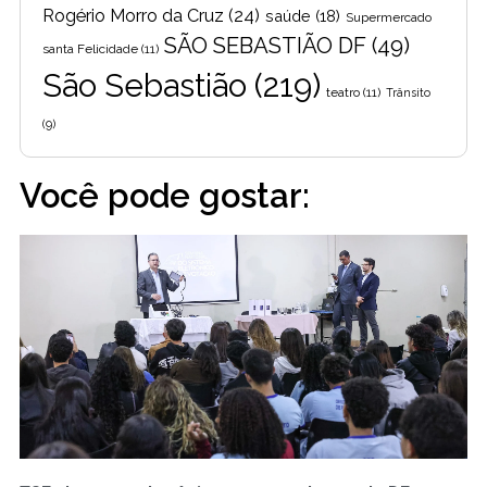
Rogério Morro da Cruz
(24)
saúde
(18)
Supermercado
SÃO SEBASTIÃO DF
(49)
santa Felicidade
(11)
São Sebastião
(219)
teatro
(11)
Trânsito
(9)
Você pode gostar: