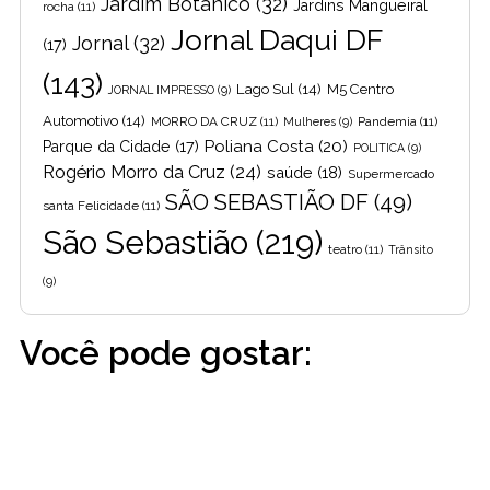
Jardim Botânico
(32)
Jardins Mangueiral
rocha
(11)
Jornal Daqui DF
Jornal
(32)
(17)
(143)
Lago Sul
(14)
M5 Centro
JORNAL IMPRESSO
(9)
Automotivo
(14)
MORRO DA CRUZ
(11)
Pandemia
(11)
Mulheres
(9)
Poliana Costa
(20)
Parque da Cidade
(17)
POLITICA
(9)
Rogério Morro da Cruz
(24)
saúde
(18)
Supermercado
SÃO SEBASTIÃO DF
(49)
santa Felicidade
(11)
São Sebastião
(219)
teatro
(11)
Trânsito
(9)
Você pode gostar: