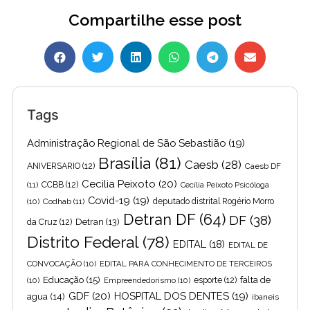
Compartilhe esse post
Tags
Administração Regional de São Sebastião
(19)
Brasília
(81)
Caesb
(28)
ANIVERSARIO
(12)
Caesb DF
Cecilia Peixoto
(20)
(11)
CCBB
(12)
Cecília Peixoto Psicóloga
Covid-19
(19)
(10)
Codhab
(11)
deputado distrital Rogério Morro
Detran DF
(64)
DF
(38)
Detran
(13)
da Cruz
(12)
Distrito Federal
(78)
EDITAL
(18)
EDITAL DE
CONVOCAÇÃO
(10)
EDITAL PARA CONHECIMENTO DE TERCEIROS
Educação
(15)
falta de
(10)
Empreendedorismo
(10)
esporte
(12)
GDF
(20)
HOSPITAL DOS DENTES
(19)
agua
(14)
ibaneis