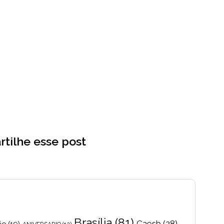
tilhe esse post
Brasília
(81)
Caesb
(28)
ão
(19)