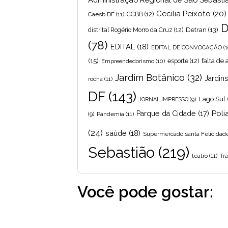
Cecilia Peixoto
(20)
Caesb DF
(11)
CCBB
(12)
D
Detran
(13)
distrital Rogério Morro da Cruz
(12)
(78)
EDITAL
(18)
EDITAL DE CONVOCAÇÃO
(1
(15)
falta de
Empreendedorismo
(10)
esporte
(12)
Jardim Botânico
(32)
Jardin
rocha
(11)
DF
(143)
Lago Sul
JORNAL IMPRESSO
(9)
Poli
Parque da Cidade
(17)
Pandemia
(11)
(9)
(24)
saúde
(18)
Supermercado santa Felicidad
Sebastião
(219)
teatro
(11)
Trâ
Você pode gostar: