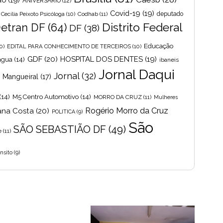
ANIVERSARIO
(12)
Covid-19
(19)
Cecília Peixoto Psicóloga
(10)
Codhab
(11)
deputado
Distrito Federal
etran DF
(64)
DF
(38)
Educação
0)
EDITAL PARA CONHECIMENTO DE TERCEIROS
(10)
GDF
(20)
HOSPITAL DOS DENTES
(19)
 agua
(14)
ibaneis
Jornal Daqui
Jornal
(32)
s Mangueiral
(17)
(14)
M5 Centro Automotivo
(14)
MORRO DA CRUZ
(11)
Mulheres
Rogério Morro da Cruz
ana Costa
(20)
POLITICA
(9)
São
SÃO SEBASTIÃO DF
(49)
e
(11)
nsito
(9)