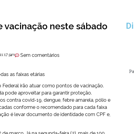
e vacinação neste sábado
Di
11:17 pm
Sem comentários
Pa
as as faixas etárias
to Federal irão atuar como
pontos de vacinação
.
 pode aproveitar para garantir proteção.
 os contra covid-19, dengue, febre amarela, pólio e
licadas conforme o recomendado para cada faixa
entação é levar documento de identidade com CPF e,
de março. Já na segunda-feira (2), mais de 100