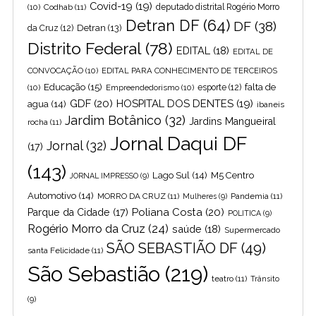
Covid-19
(19)
(10)
Codhab
(11)
deputado distrital Rogério Morro
Detran DF
(64)
DF
(38)
Detran
(13)
da Cruz
(12)
Distrito Federal
(78)
EDITAL
(18)
EDITAL DE
CONVOCAÇÃO
(10)
EDITAL PARA CONHECIMENTO DE TERCEIROS
Educação
(15)
falta de
(10)
Empreendedorismo
(10)
esporte
(12)
GDF
(20)
HOSPITAL DOS DENTES
(19)
agua
(14)
ibaneis
Jardim Botânico
(32)
Jardins Mangueiral
rocha
(11)
Jornal Daqui DF
Jornal
(32)
(17)
(143)
Lago Sul
(14)
M5 Centro
JORNAL IMPRESSO
(9)
Automotivo
(14)
MORRO DA CRUZ
(11)
Pandemia
(11)
Mulheres
(9)
Poliana Costa
(20)
Parque da Cidade
(17)
POLITICA
(9)
Rogério Morro da Cruz
(24)
saúde
(18)
Supermercado
SÃO SEBASTIÃO DF
(49)
santa Felicidade
(11)
São Sebastião
(219)
teatro
(11)
Trânsito
(9)