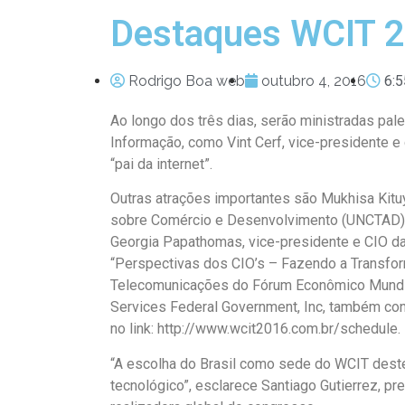
Destaques WCIT 
Rodrigo Boa web
outubro 4, 2016
6:
Ao longo dos três dias, serão ministradas pa
Informação, como Vint Cerf, vice-presidente e 
“pai da internet”.
Outras atrações importantes são Mukhisa Kitu
sobre Comércio e Desenvolvimento (UNCTAD), à 
Georgia Papathomas, vice-presidente e CIO da
“Perspectivas dos CIO’s – Fazendo a Transform
Telecomunicações do Fórum Econômico Mundia
Services Federal Government, Inc, também con
no link: http://www.wcit2016.com.br/schedule.
“A escolha do Brasil como sede do WCIT dest
tecnológico”, esclarece Santiago Gutierrez, pr