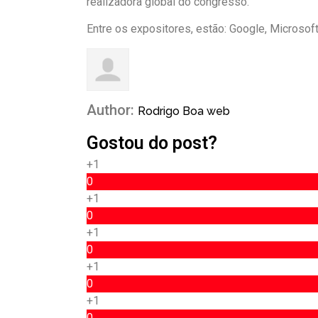
realizadora global do congresso.
Entre os expositores, estão: Google, Microso
Author:
Rodrigo Boa web
Gostou do post?
+1
0
+1
0
+1
0
+1
0
+1
0