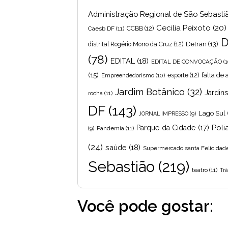
Administração Regional de São Sebasti
Cecilia Peixoto
(20)
Caesb DF
(11)
CCBB
(12)
D
Detran
(13)
distrital Rogério Morro da Cruz
(12)
(78)
EDITAL
(18)
EDITAL DE CONVOCAÇÃO
(1
(15)
falta de
Empreendedorismo
(10)
esporte
(12)
Jardim Botânico
(32)
Jardin
rocha
(11)
DF
(143)
Lago Sul
JORNAL IMPRESSO
(9)
Poli
Parque da Cidade
(17)
Pandemia
(11)
(9)
(24)
saúde
(18)
Supermercado santa Felicidad
Sebastião
(219)
teatro
(11)
Trâ
Você pode gostar: