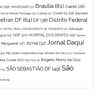
Brasília
(81)
Caesb
(28)
ão
(19)
ANIVERSARIO
(12)
Covid-19
(19)
Cecília Peixoto Psicóloga
(10)
Codhab
(11)
deputado
Distrito Federal
etran DF
(64)
DF
(38)
Educação
0)
EDITAL PARA CONHECIMENTO DE TERCEIROS
(10)
GDF
(20)
HOSPITAL DOS DENTES
(19)
 agua
(14)
ibaneis
Jornal Daqui
Jornal
(32)
s Mangueiral
(17)
(14)
M5 Centro Automotivo
(14)
MORRO DA CRUZ
(11)
Mulheres
Rogério Morro da Cruz
ana Costa
(20)
POLITICA
(9)
São
SÃO SEBASTIÃO DF
(49)
e
(11)
nsito
(9)