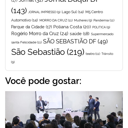
(17)
(143)
Lago Sul
(14)
M5 Centro
JORNAL IMPRESSO
(9)
Automotivo
(14)
MORRO DA CRUZ
(11)
Pandemia
(11)
Mulheres
(9)
Poliana Costa
(20)
Parque da Cidade
(17)
POLITICA
(9)
Rogério Morro da Cruz
(24)
saúde
(18)
Supermercado
SÃO SEBASTIÃO DF
(49)
santa Felicidade
(11)
São Sebastião
(219)
teatro
(11)
Trânsito
(9)
Você pode gostar: