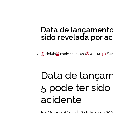
Data de lançamento 
sido revelada por a
deivis
maio 12, 2020
2:54 pm
Se
Data de lançam
5 pode ter sido
acidente
Por Wagner Wakka | 12 de Maio de 202