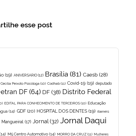
tilhe esse post
Brasília
(81)
Caesb
(28)
ão
(19)
ANIVERSARIO
(12)
Covid-19
(19)
Cecília Peixoto Psicóloga
(10)
Codhab
(11)
deputado
Distrito Federal
etran DF
(64)
DF
(38)
Educação
0)
EDITAL PARA CONHECIMENTO DE TERCEIROS
(10)
GDF
(20)
HOSPITAL DOS DENTES
(19)
 agua
(14)
ibaneis
Jornal Daqui
Jornal
(32)
s Mangueiral
(17)
(14)
M5 Centro Automotivo
(14)
MORRO DA CRUZ
(11)
Mulheres