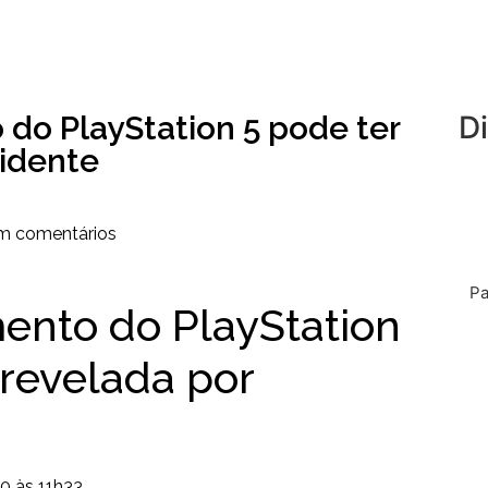
do PlayStation 5 pode ter
D
cidente
m comentários
Pa
ento do PlayStation
 revelada por
0 às 11h33