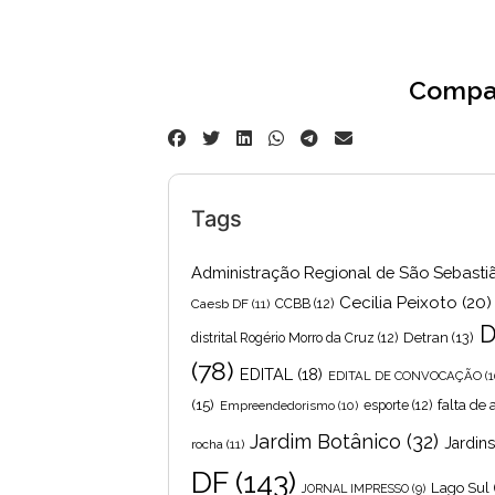
Compar
Tags
Administração Regional de São Sebasti
Cecilia Peixoto
(20)
Caesb DF
(11)
CCBB
(12)
D
Detran
(13)
distrital Rogério Morro da Cruz
(12)
(78)
EDITAL
(18)
EDITAL DE CONVOCAÇÃO
(1
(15)
falta de
Empreendedorismo
(10)
esporte
(12)
Jardim Botânico
(32)
Jardin
rocha
(11)
DF
(143)
Lago Sul
JORNAL IMPRESSO
(9)