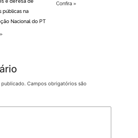
es e defesa de
Confira »
as públicas na
ção Nacional do PT
 »
ário
 publicado.
Campos obrigatórios são