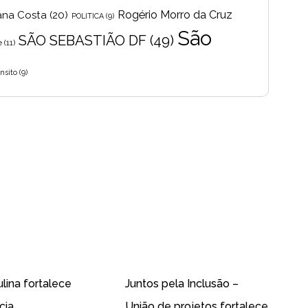
Rogério Morro da Cruz
ana Costa
(20)
POLITICA
(9)
São
SÃO SEBASTIÃO DF
(49)
e
(11)
nsito
(9)
ulina fortalece
Juntos pela Inclusão –
cia
União de projetos fortalece