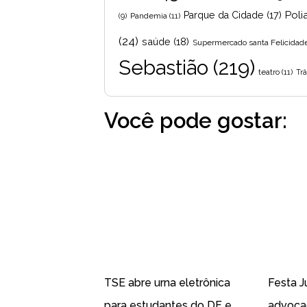
Poli
Parque da Cidade
(17)
Pandemia
(11)
(9)
(24)
saúde
(18)
Supermercado santa Felicidad
Sebastião
(219)
teatro
(11)
Trâ
Você pode gostar:
TSE abre urna eletrônica
Festa J
para estudantes do DF e
advoca