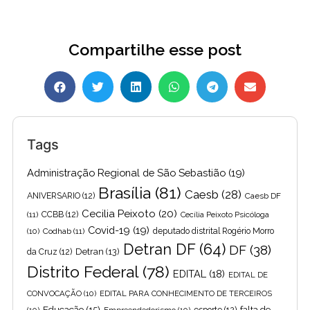
Compartilhe esse post
Tags
Administração Regional de São Sebastião
(19)
Brasília
(81)
Caesb
(28)
ANIVERSARIO
(12)
Caesb DF
Cecilia Peixoto
(20)
(11)
CCBB
(12)
Cecília Peixoto Psicóloga
Covid-19
(19)
(10)
Codhab
(11)
deputado distrital Rogério Morro
Detran DF
(64)
DF
(38)
Detran
(13)
da Cruz
(12)
Distrito Federal
(78)
EDITAL
(18)
EDITAL DE
CONVOCAÇÃO
(10)
EDITAL PARA CONHECIMENTO DE TERCEIROS
Educação
(15)
falta de
(10)
Empreendedorismo
(10)
esporte
(12)