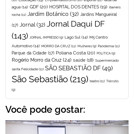
GDF
(20)
HOSPITAL DOS DENTES
(19)
agua
(14)
ibaneis
Jardim Botânico
(32)
Jardins Mangueiral
rocha
(11)
Jornal Daqui DF
Jornal
(32)
(17)
(143)
Lago Sul
(14)
M5 Centro
JORNAL IMPRESSO
(9)
Automotivo
(14)
MORRO DA CRUZ
(11)
Pandemia
(11)
Mulheres
(9)
Poliana Costa
(20)
Parque da Cidade
(17)
POLITICA
(9)
Rogério Morro da Cruz
(24)
saúde
(18)
Supermercado
SÃO SEBASTIÃO DF
(49)
santa Felicidade
(11)
São Sebastião
(219)
teatro
(11)
Trânsito
(9)
Você pode gostar: