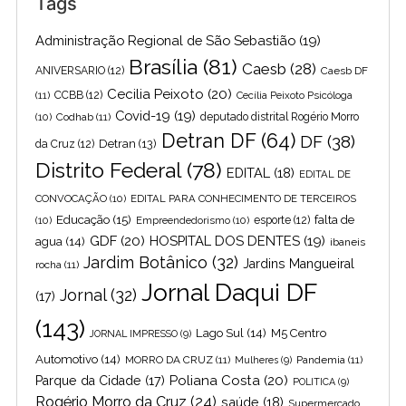
Tags
Administração Regional de São Sebastião
(19)
Brasília
(81)
Caesb
(28)
ANIVERSARIO
(12)
Caesb DF
Cecilia Peixoto
(20)
(11)
CCBB
(12)
Cecília Peixoto Psicóloga
Covid-19
(19)
(10)
Codhab
(11)
deputado distrital Rogério Morro
Detran DF
(64)
DF
(38)
Detran
(13)
da Cruz
(12)
Distrito Federal
(78)
EDITAL
(18)
EDITAL DE
CONVOCAÇÃO
(10)
EDITAL PARA CONHECIMENTO DE TERCEIROS
Educação
(15)
falta de
(10)
Empreendedorismo
(10)
esporte
(12)
GDF
(20)
HOSPITAL DOS DENTES
(19)
agua
(14)
ibaneis
Jardim Botânico
(32)
Jardins Mangueiral
rocha
(11)
Jornal Daqui DF
Jornal
(32)
(17)
(143)
Lago Sul
(14)
M5 Centro
JORNAL IMPRESSO
(9)
Automotivo
(14)
MORRO DA CRUZ
(11)
Pandemia
(11)
Mulheres
(9)
Poliana Costa
(20)
Parque da Cidade
(17)
POLITICA
(9)
Rogério Morro da Cruz
(24)
saúde
(18)
Supermercado