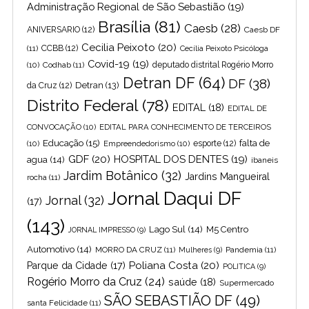
Administração Regional de São Sebastião
(19)
Brasília
(81)
Caesb
(28)
ANIVERSARIO
(12)
Caesb DF
Cecilia Peixoto
(20)
(11)
CCBB
(12)
Cecília Peixoto Psicóloga
Covid-19
(19)
(10)
Codhab
(11)
deputado distrital Rogério Morro
Detran DF
(64)
DF
(38)
Detran
(13)
da Cruz
(12)
Distrito Federal
(78)
EDITAL
(18)
EDITAL DE
CONVOCAÇÃO
(10)
EDITAL PARA CONHECIMENTO DE TERCEIROS
Educação
(15)
falta de
(10)
Empreendedorismo
(10)
esporte
(12)
GDF
(20)
HOSPITAL DOS DENTES
(19)
agua
(14)
ibaneis
Jardim Botânico
(32)
Jardins Mangueiral
rocha
(11)
Jornal Daqui DF
Jornal
(32)
(17)
(143)
Lago Sul
(14)
M5 Centro
JORNAL IMPRESSO
(9)
Automotivo
(14)
MORRO DA CRUZ
(11)
Pandemia
(11)
Mulheres
(9)
Poliana Costa
(20)
Parque da Cidade
(17)
POLITICA
(9)
Rogério Morro da Cruz
(24)
saúde
(18)
Supermercado
SÃO SEBASTIÃO DF
(49)
santa Felicidade
(11)