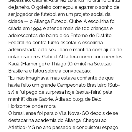
Sebastião, Gabriel Átila fez 18 anos no último dia 22
de janeiro. O goleiro começou a agarrar o sonho de
ser jogador de futebol em um projeto social da
cidade — o Aliança Futebol Clube. A escolinha foi
criada em 1994 e atende mais de 100 crianças e
adolescentes do bairro e do Entorno do Distrito
Federal no contra turno escolar. A escolinha
administrada pelo seu João é mantida com ajuda de
colaboradores. Gabriel Átila terá como concorrentes
Kauã (Flamengo) e Thiago (Grêmio) na Seleção
Brasileira e falou sobre a convocação:
“Eu não imaginava, mas estava confiante de que
havia feito um grande Campeonato Brasileiro (Sub-
17) e fui pego de surpresa hoje (sexta-feira) pela
manhã”, disse Gabriel Átila ao blog. de Belo
Horizonte, onde mora.
O brasiliense foi para o Vila Nova-GO depois de se
destacar na academia do Aliança. Chegou ao
Atlético-MG no ano passado e conquistou espaço