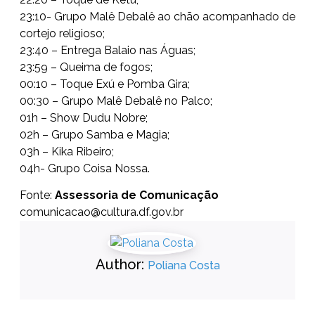
23:10- Grupo Malê Debalê ao chão acompanhado de
cortejo religioso;
23:40 – Entrega Balaio nas Águas;
23:59 – Queima de fogos;
00:10 – Toque Exú e Pomba Gira;
00:30 – Grupo Malê Debalê no Palco;
01h – Show Dudu Nobre;
02h – Grupo Samba e Magia;
03h – Kika Ribeiro;
04h- Grupo Coisa Nossa.
Fonte:
Assessoria de Comunicação
comunicacao@cultura.df.gov.br
Author:
Poliana Costa