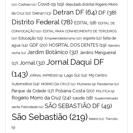
Covid-19
(19)
(10)
Codhab
(11)
deputado distrital Rogério Morro
Detran DF
(64)
DF
(38)
Detran
(13)
da Cruz
(12)
Distrito Federal
(78)
EDITAL
(18)
EDITAL DE
CONVOCAÇÃO
(10)
EDITAL PARA CONHECIMENTO DE TERCEIROS
Educação
(15)
falta de
(10)
Empreendedorismo
(10)
esporte
(12)
GDF
(20)
HOSPITAL DOS DENTES
(19)
agua
(14)
ibaneis
Jardim Botânico
(32)
Jardins Mangueiral
rocha
(11)
Jornal Daqui DF
Jornal
(32)
(17)
(143)
Lago Sul
(14)
M5 Centro
JORNAL IMPRESSO
(9)
Automotivo
(14)
MORRO DA CRUZ
(11)
Pandemia
(11)
Mulheres
(9)
Poliana Costa
(20)
Parque da Cidade
(17)
POLITICA
(9)
Rogério Morro da Cruz
(24)
saúde
(18)
Supermercado
SÃO SEBASTIÃO DF
(49)
santa Felicidade
(11)
São Sebastião
(219)
teatro
(11)
Trânsito
(9)