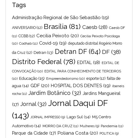
Tags
Administração Regional de São Sebastião
(19)
Brasília
(81)
Caesb
(28)
ANIVERSARIO
(12)
Caesb DF
Cecilia Peixoto
(20)
(11)
CCBB
(12)
Cecília Peixoto Psicóloga
Covid-19
(19)
(10)
Codhab
(11)
deputado distrital Rogério Morro
Detran DF
(64)
DF
(38)
Detran
(13)
da Cruz
(12)
Distrito Federal
(78)
EDITAL
(18)
EDITAL DE
CONVOCAÇÃO
(10)
EDITAL PARA CONHECIMENTO DE TERCEIROS
Educação
(15)
falta de
(10)
Empreendedorismo
(10)
esporte
(12)
GDF
(20)
HOSPITAL DOS DENTES
(19)
agua
(14)
ibaneis
Jardim Botânico
(32)
Jardins Mangueiral
rocha
(11)
Jornal Daqui DF
Jornal
(32)
(17)
(143)
Lago Sul
(14)
M5 Centro
JORNAL IMPRESSO
(9)
Automotivo
(14)
MORRO DA CRUZ
(11)
Pandemia
(11)
Mulheres
(9)
Poliana Costa
(20)
Parque da Cidade
(17)
POLITICA
(9)