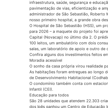
infraestrutura, saúde, segurança e educa
pavimentação de vias, eficientização e amp
administrador de São Sebastião, Roberto 
nosso primeiro hospital, a grande obra des
O Hospital de São Sebastião (HSS), um pro
para 2026 – a maquete do projeto foi ap
Capital (Novacap) no último dia 2. O prédi
100 leitos, um ambulatório com dois consu
salas, um laboratório de apoio e outro de
Confira alguns dos investimentos feitos e
Moradia acessível
O sonho da casa própria virou realidade pa
As habitações foram entregues ao longo d
de Desenvolvimento Habitacional (Codhab
‌O condomínio também conta com estacion
Infantil (CEI).
Educação para todos
São 28 unidades que atendem 22.303 cria
dos Ipês ganhou um Centro de Educação Inf