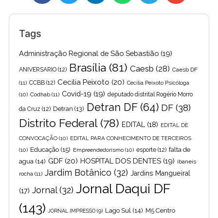
Tags
Administração Regional de São Sebastião
(19)
Brasília
(81)
Caesb
(28)
ANIVERSARIO
(12)
Caesb DF
Cecilia Peixoto
(20)
(11)
CCBB
(12)
Cecília Peixoto Psicóloga
Covid-19
(19)
(10)
Codhab
(11)
deputado distrital Rogério Morro
Detran DF
(64)
DF
(38)
Detran
(13)
da Cruz
(12)
Distrito Federal
(78)
EDITAL
(18)
EDITAL DE
CONVOCAÇÃO
(10)
EDITAL PARA CONHECIMENTO DE TERCEIROS
Educação
(15)
falta de
(10)
Empreendedorismo
(10)
esporte
(12)
GDF
(20)
HOSPITAL DOS DENTES
(19)
agua
(14)
ibaneis
Jardim Botânico
(32)
Jardins Mangueiral
rocha
(11)
Jornal Daqui DF
Jornal
(32)
(17)
(143)
Lago Sul
(14)
M5 Centro
JORNAL IMPRESSO
(9)