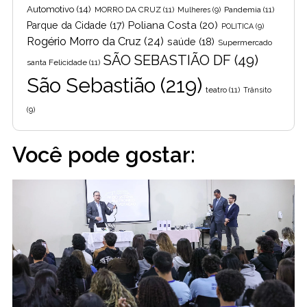
Automotivo
(14)
MORRO DA CRUZ
(11)
Pandemia
(11)
Mulheres
(9)
Poliana Costa
(20)
Parque da Cidade
(17)
POLITICA
(9)
Rogério Morro da Cruz
(24)
saúde
(18)
Supermercado
SÃO SEBASTIÃO DF
(49)
santa Felicidade
(11)
São Sebastião
(219)
teatro
(11)
Trânsito
(9)
Você pode gostar: