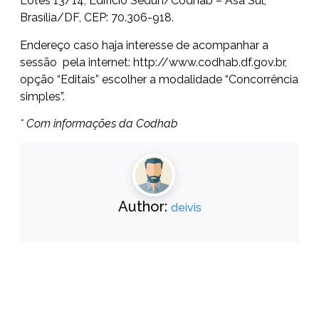
Lotes 13/14, Edifício Seduh/Codhab – Asa Sul,
Brasília/DF, CEP: 70.306-918.
Endereço caso haja interesse de acompanhar a
sessão pela internet:
http://www.codhab.df.gov.br
,
opção “Editais” escolher a modalidade “Concorrência
simples”.
* Com informações da Codhab
Author:
deivis