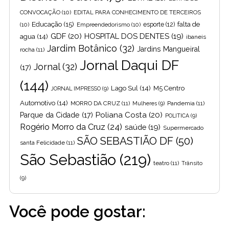
CONVOCAÇÃO
(10)
EDITAL PARA CONHECIMENTO DE TERCEIROS
Educação
(15)
falta de
(10)
Empreendedorismo
(10)
esporte
(12)
GDF
(20)
HOSPITAL DOS DENTES
(19)
agua
(14)
ibaneis
Jardim Botânico
(32)
Jardins Mangueiral
rocha
(11)
Jornal Daqui DF
Jornal
(32)
(17)
(144)
Lago Sul
(14)
M5 Centro
JORNAL IMPRESSO
(9)
Automotivo
(14)
MORRO DA CRUZ
(11)
Pandemia
(11)
Mulheres
(9)
Poliana Costa
(20)
Parque da Cidade
(17)
POLITICA
(9)
Rogério Morro da Cruz
(24)
saúde
(19)
Supermercado
SÃO SEBASTIÃO DF
(50)
santa Felicidade
(11)
São Sebastião
(219)
teatro
(11)
Trânsito
(9)
Você pode gostar: