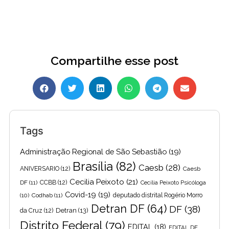
Compartilhe esse post
Tags
Administração Regional de São Sebastião
(19)
Brasília
(82)
Caesb
(28)
ANIVERSARIO
(12)
Caesb
Cecilia Peixoto
(21)
DF
(11)
CCBB
(12)
Cecília Peixoto Psicóloga
Covid-19
(19)
(10)
Codhab
(11)
deputado distrital Rogério Morro
Detran DF
(64)
DF
(38)
Detran
(13)
da Cruz
(12)
Distrito Federal
(79)
EDITAL
(18)
EDITAL DE