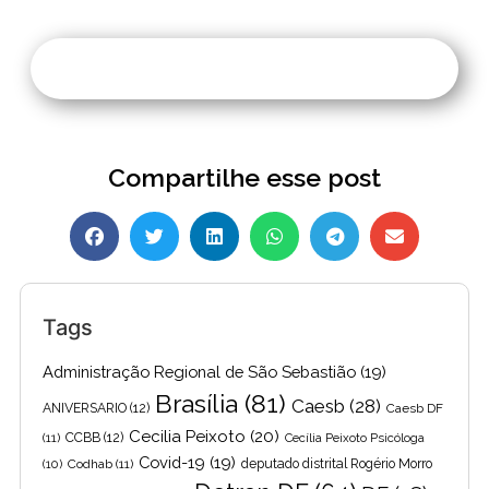
Compartilhe esse post
Tags
Administração Regional de São Sebastião
(19)
Brasília
(81)
Caesb
(28)
ANIVERSARIO
(12)
Caesb DF
Cecilia Peixoto
(20)
(11)
CCBB
(12)
Cecília Peixoto Psicóloga
Covid-19
(19)
(10)
Codhab
(11)
deputado distrital Rogério Morro