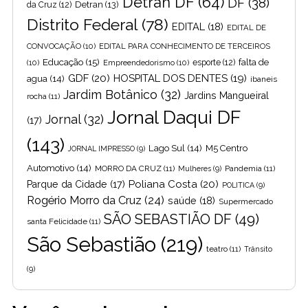
Detran DF
(64)
DF
(38)
Detran
(13)
da Cruz
(12)
Distrito Federal
(78)
EDITAL
(18)
EDITAL DE
CONVOCAÇÃO
(10)
EDITAL PARA CONHECIMENTO DE TERCEIROS
Educação
(15)
falta de
(10)
Empreendedorismo
(10)
esporte
(12)
GDF
(20)
HOSPITAL DOS DENTES
(19)
agua
(14)
ibaneis
Jardim Botânico
(32)
Jardins Mangueiral
rocha
(11)
Jornal Daqui DF
Jornal
(32)
(17)
(143)
Lago Sul
(14)
M5 Centro
JORNAL IMPRESSO
(9)
Automotivo
(14)
MORRO DA CRUZ
(11)
Pandemia
(11)
Mulheres
(9)
Poliana Costa
(20)
Parque da Cidade
(17)
POLITICA
(9)
Rogério Morro da Cruz
(24)
saúde
(18)
Supermercado
SÃO SEBASTIÃO DF
(49)
santa Felicidade
(11)
São Sebastião
(219)
teatro
(11)
Trânsito
(9)