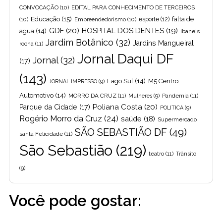
CONVOCAÇÃO
(10)
EDITAL PARA CONHECIMENTO DE TERCEIROS
Educação
(15)
falta de
(10)
Empreendedorismo
(10)
esporte
(12)
GDF
(20)
HOSPITAL DOS DENTES
(19)
agua
(14)
ibaneis
Jardim Botânico
(32)
Jardins Mangueiral
rocha
(11)
Jornal Daqui DF
Jornal
(32)
(17)
(143)
Lago Sul
(14)
M5 Centro
JORNAL IMPRESSO
(9)
Automotivo
(14)
MORRO DA CRUZ
(11)
Pandemia
(11)
Mulheres
(9)
Poliana Costa
(20)
Parque da Cidade
(17)
POLITICA
(9)
Rogério Morro da Cruz
(24)
saúde
(18)
Supermercado
SÃO SEBASTIÃO DF
(49)
santa Felicidade
(11)
São Sebastião
(219)
teatro
(11)
Trânsito
(9)
Você pode gostar: