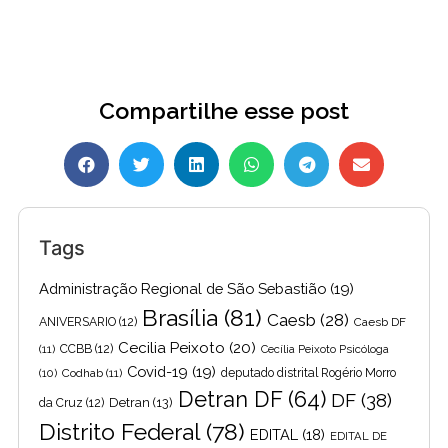
Compartilhe esse post
Tags
Administração Regional de São Sebastião
(19)
Brasília
(81)
Caesb
(28)
ANIVERSARIO
(12)
Caesb DF
Cecilia Peixoto
(20)
(11)
CCBB
(12)
Cecília Peixoto Psicóloga
Covid-19
(19)
(10)
Codhab
(11)
deputado distrital Rogério Morro
Detran DF
(64)
DF
(38)
Detran
(13)
da Cruz
(12)
Distrito Federal
(78)
EDITAL
(18)
EDITAL DE