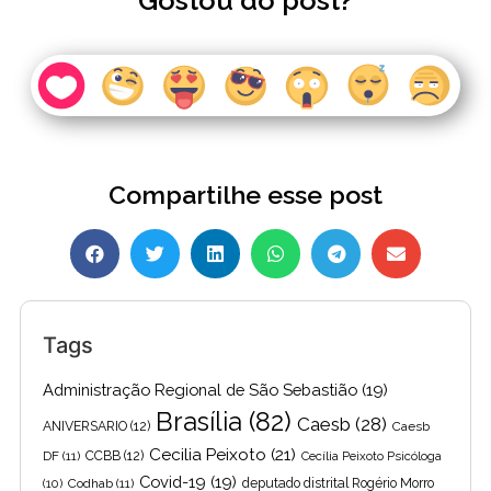
Gostou do post?
Compartilhe esse post
Tags
Administração Regional de São Sebastião
(19)
Brasília
(82)
Caesb
(28)
ANIVERSARIO
(12)
Caesb
Cecilia Peixoto
(21)
DF
(11)
CCBB
(12)
Cecília Peixoto Psicóloga
Covid-19
(19)
(10)
Codhab
(11)
deputado distrital Rogério Morro