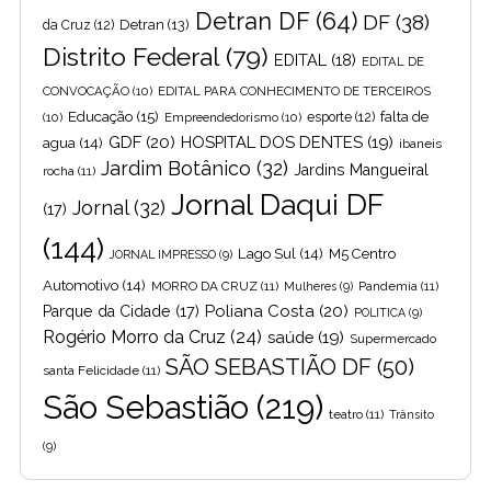
Detran DF
(64)
DF
(38)
Detran
(13)
da Cruz
(12)
Distrito Federal
(79)
EDITAL
(18)
EDITAL DE
CONVOCAÇÃO
(10)
EDITAL PARA CONHECIMENTO DE TERCEIROS
Educação
(15)
falta de
(10)
Empreendedorismo
(10)
esporte
(12)
GDF
(20)
HOSPITAL DOS DENTES
(19)
agua
(14)
ibaneis
Jardim Botânico
(32)
Jardins Mangueiral
rocha
(11)
Jornal Daqui DF
Jornal
(32)
(17)
(144)
Lago Sul
(14)
M5 Centro
JORNAL IMPRESSO
(9)
Automotivo
(14)
MORRO DA CRUZ
(11)
Pandemia
(11)
Mulheres
(9)
Poliana Costa
(20)
Parque da Cidade
(17)
POLITICA
(9)
Rogério Morro da Cruz
(24)
saúde
(19)
Supermercado
SÃO SEBASTIÃO DF
(50)
santa Felicidade
(11)
São Sebastião
(219)
teatro
(11)
Trânsito
(9)