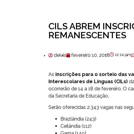
CILS ABREM INSCR
REMANESCENTES
deivis
fevereiro 10, 2018
12:14 pm
As
inscrições para o sorteio das 
Interescolares de Línguas (CILs)
da
ocorrerão de 14 a 18 de fevereiro. O c
da Secretaria de Educação
.
Serão oferecidas 2.343 vagas nas segu
Brazlândia (243)
Ceilândia (112)
Gama (149)