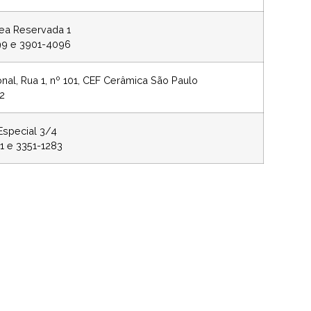
rea Reservada 1
99 e 3901-4096
onal, Rua 1, nº 101, CEF Cerâmica São Paulo
02
Especial 3/4
1 e 3351-1283