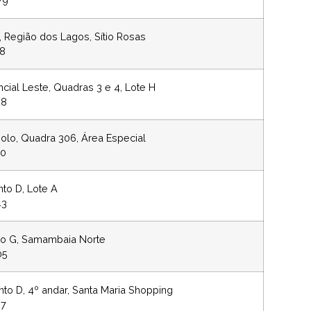
79
, Região dos Lagos, Sítio Rosas
48
cial Leste, Quadras 3 e 4, Lote H
28
olo, Quadra 306, Área Especial
60
to D, Lote A
43
co G, Samambaia Norte
05
nto D, 4º andar, Santa Maria Shopping
97