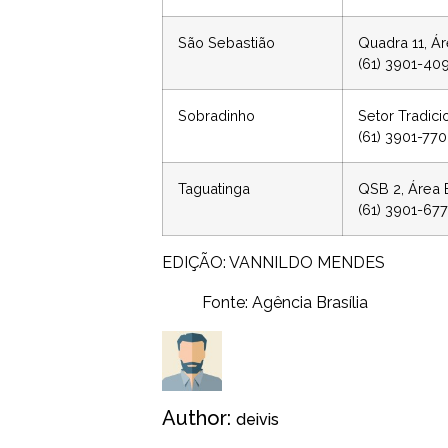
São Sebastião
Quadra 11, Á
(61) 3901-40
Sobradinho
Setor Tradici
(61) 3901-77
Taguatinga
QSB 2, Área 
(61) 3901-677
EDIÇÃO: VANNILDO MENDES
Fonte: Agência Brasília
Author:
deivis