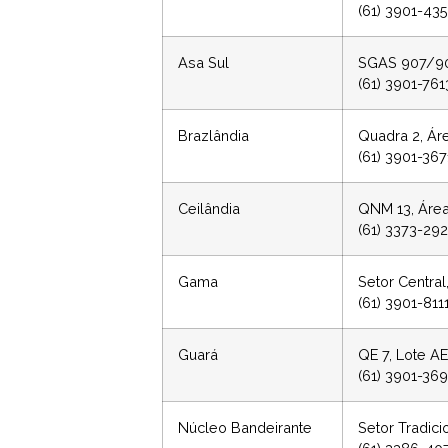
(61) 3901-43
Asa Sul
SGAS 907/90
(61) 3901-76
Brazlândia
Quadra 2, Ár
(61) 3901-36
Ceilândia
QNM 13, Área 
(61) 3373-29
Gama
Setor Central
(61) 3901-81
Guará
QE 7, Lote AE
(61) 3901-36
Núcleo Bandeirante
Setor Tradici