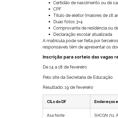
Certidão de nascimento ou de c
CPF
Título de eleitor (maiores de 18 a
Duas fotos 3×4
Comprovante de residência ou de
Declaração escolar atualizada
A matrícula pode ser feita por terceir
responsáveis têm de apresentar os d
Inscrição para sorteio das vagas 
De 14 a 18 de fevereiro
Pelo
site da Secretaria de Educação
Resultado: 19 de fevereiro
CILs do DF
Endereços e
Asa Norte
SHCGN 711, Á