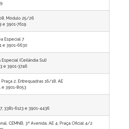
59
8, Módulo 25/26
13 e 3901-7619
ea Especial 7
71 e 3901-6630
Especial (Ceilândia Sul)
23 e 3901-3746
, Praça 2, Entrequadras 16/18, AE
11 e 3901-8053
97, 3381-6123 e 3901-4436
onal, CEMNB, 3ª Avenida, AE 4, Praça Oficial 4/2