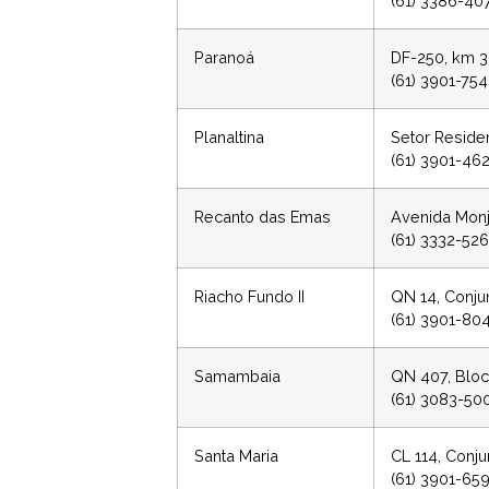
(61) 3386-40
Paranoá
DF-250, km 3
(61) 3901-75
Planaltina
Setor Residen
(61) 3901-46
Recanto das Emas
Avenida Monj
(61) 3332-52
Riacho Fundo II
QN 14, Conjun
(61) 3901-80
Samambaia
QN 407, Blo
(61) 3083-50
Santa Maria
CL 114, Conju
(61) 3901-65