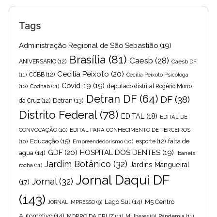
Tags
Administração Regional de São Sebastião
(19)
Brasília
(81)
Caesb
(28)
ANIVERSARIO
(12)
Caesb DF
Cecilia Peixoto
(20)
(11)
CCBB
(12)
Cecília Peixoto Psicóloga
Covid-19
(19)
(10)
Codhab
(11)
deputado distrital Rogério Morro
Detran DF
(64)
DF
(38)
Detran
(13)
da Cruz
(12)
Distrito Federal
(78)
EDITAL
(18)
EDITAL DE
CONVOCAÇÃO
(10)
EDITAL PARA CONHECIMENTO DE TERCEIROS
Educação
(15)
falta de
(10)
Empreendedorismo
(10)
esporte
(12)
GDF
(20)
HOSPITAL DOS DENTES
(19)
agua
(14)
ibaneis
Jardim Botânico
(32)
Jardins Mangueiral
rocha
(11)
Jornal Daqui DF
Jornal
(32)
(17)
(143)
Lago Sul
(14)
M5 Centro
JORNAL IMPRESSO
(9)
Automotivo
(14)
MORRO DA CRUZ
(11)
Pandemia
(11)
Mulheres
(9)