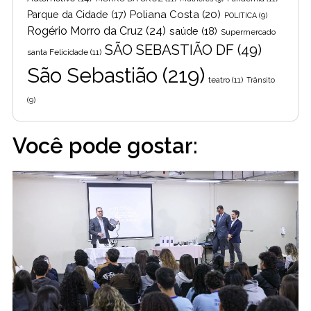
Poliana Costa
(20)
Parque da Cidade
(17)
POLITICA
(9)
Rogério Morro da Cruz
(24)
saúde
(18)
Supermercado
SÃO SEBASTIÃO DF
(49)
santa Felicidade
(11)
São Sebastião
(219)
teatro
(11)
Trânsito
(9)
Você pode gostar: