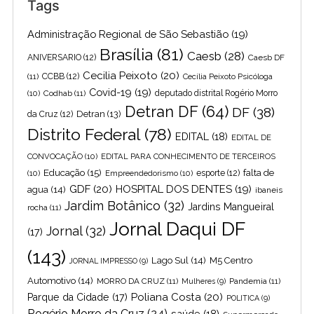
Tags
Administração Regional de São Sebastião
(19)
Brasília
(81)
Caesb
(28)
ANIVERSARIO
(12)
Caesb DF
Cecilia Peixoto
(20)
(11)
CCBB
(12)
Cecília Peixoto Psicóloga
Covid-19
(19)
(10)
Codhab
(11)
deputado distrital Rogério Morro
Detran DF
(64)
DF
(38)
Detran
(13)
da Cruz
(12)
Distrito Federal
(78)
EDITAL
(18)
EDITAL DE
CONVOCAÇÃO
(10)
EDITAL PARA CONHECIMENTO DE TERCEIROS
Educação
(15)
falta de
(10)
Empreendedorismo
(10)
esporte
(12)
GDF
(20)
HOSPITAL DOS DENTES
(19)
agua
(14)
ibaneis
Jardim Botânico
(32)
Jardins Mangueiral
rocha
(11)
Jornal Daqui DF
Jornal
(32)
(17)
(143)
Lago Sul
(14)
M5 Centro
JORNAL IMPRESSO
(9)
Automotivo
(14)
MORRO DA CRUZ
(11)
Pandemia
(11)
Mulheres
(9)
Poliana Costa
(20)
Parque da Cidade
(17)
POLITICA
(9)
Rogério Morro da Cruz
(24)
saúde
(18)