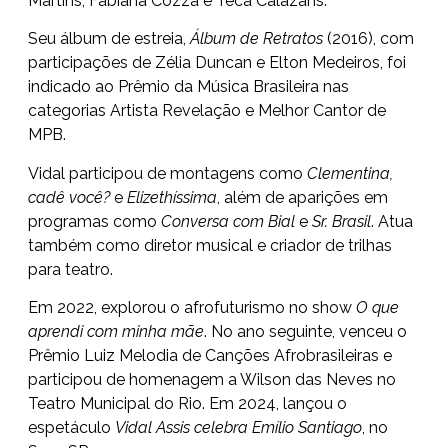
Martins, Fabiana Cozza e Teca Calazans.
Seu álbum de estreia,
Álbum de Retratos
(2016), com
participações de Zélia Duncan e Elton Medeiros, foi
indicado ao Prêmio da Música Brasileira nas
categorias Artista Revelação e Melhor Cantor de
MPB.
Vidal participou de montagens como
Clementina,
cadê você?
e
Elizethíssima
, além de aparições em
programas como
Conversa com Bial
e
Sr. Brasil
. Atua
também como diretor musical e criador de trilhas
para teatro.
Em 2022, explorou o afrofuturismo no show
O que
aprendi com minha mãe
. No ano seguinte, venceu o
Prêmio Luiz Melodia de Canções Afrobrasileiras e
participou de homenagem a Wilson das Neves no
Teatro Municipal do Rio. Em 2024, lançou o
espetáculo
Vidal Assis celebra Emílio Santiago
, no