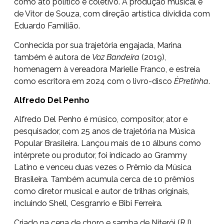
como ato político e coletivo. A produção musical é
de Vitor de Souza, com direção artística dividida com
Eduardo Familião.
Conhecida por sua trajetória engajada, Marina
também é autora de
Voz Bandeira
(2019),
homenagem à vereadora Marielle Franco, e estreia
como escritora em 2024 com o livro-disco
ÉPretinha
.
Alfredo Del Penho
Alfredo Del Penho é músico, compositor, ator e
pesquisador, com 25 anos de trajetória na Música
Popular Brasileira. Lançou mais de 10 álbuns como
intérprete ou produtor, foi indicado ao Grammy
Latino e venceu duas vezes o Prêmio da Música
Brasileira. Também acumula cerca de 10 prêmios
como diretor musical e autor de trilhas originais,
incluindo Shell, Cesgranrio e Bibi Ferreira.
Criado na cena de choro e samba de Niterói (RJ),