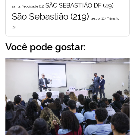
SÃO SEBASTIÃO DF
(49)
santa Felicidade
(11)
São Sebastião
(219)
teatro
(11)
Trânsito
(9)
Você pode gostar: