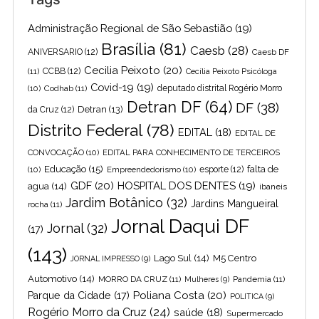
Administração Regional de São Sebastião
(19)
Brasília
(81)
Caesb
(28)
ANIVERSARIO
(12)
Caesb DF
Cecilia Peixoto
(20)
(11)
CCBB
(12)
Cecília Peixoto Psicóloga
Covid-19
(19)
(10)
Codhab
(11)
deputado distrital Rogério Morro
Detran DF
(64)
DF
(38)
Detran
(13)
da Cruz
(12)
Distrito Federal
(78)
EDITAL
(18)
EDITAL DE
CONVOCAÇÃO
(10)
EDITAL PARA CONHECIMENTO DE TERCEIROS
Educação
(15)
falta de
(10)
Empreendedorismo
(10)
esporte
(12)
GDF
(20)
HOSPITAL DOS DENTES
(19)
agua
(14)
ibaneis
Jardim Botânico
(32)
Jardins Mangueiral
rocha
(11)
Jornal Daqui DF
Jornal
(32)
(17)
(143)
Lago Sul
(14)
M5 Centro
JORNAL IMPRESSO
(9)
Automotivo
(14)
MORRO DA CRUZ
(11)
Pandemia
(11)
Mulheres
(9)
Poliana Costa
(20)
Parque da Cidade
(17)
POLITICA
(9)
Rogério Morro da Cruz
(24)
saúde
(18)
Supermercado