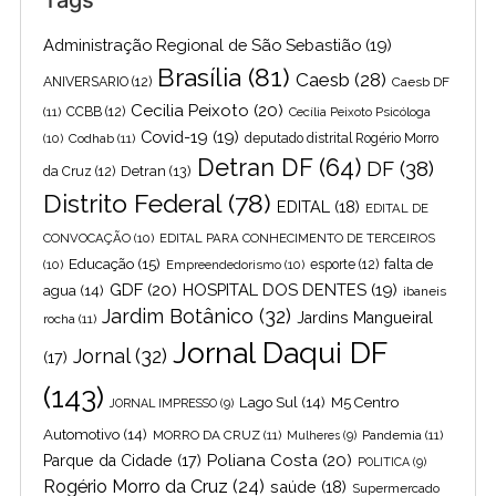
Administração Regional de São Sebastião
(19)
Brasília
(81)
Caesb
(28)
ANIVERSARIO
(12)
Caesb DF
Cecilia Peixoto
(20)
(11)
CCBB
(12)
Cecília Peixoto Psicóloga
Covid-19
(19)
(10)
Codhab
(11)
deputado distrital Rogério Morro
Detran DF
(64)
DF
(38)
Detran
(13)
da Cruz
(12)
Distrito Federal
(78)
EDITAL
(18)
EDITAL DE
CONVOCAÇÃO
(10)
EDITAL PARA CONHECIMENTO DE TERCEIROS
Educação
(15)
falta de
(10)
Empreendedorismo
(10)
esporte
(12)
GDF
(20)
HOSPITAL DOS DENTES
(19)
agua
(14)
ibaneis
Jardim Botânico
(32)
Jardins Mangueiral
rocha
(11)
Jornal Daqui DF
Jornal
(32)
(17)
(143)
Lago Sul
(14)
M5 Centro
JORNAL IMPRESSO
(9)
Automotivo
(14)
MORRO DA CRUZ
(11)
Pandemia
(11)
Mulheres
(9)
Poliana Costa
(20)
Parque da Cidade
(17)
POLITICA
(9)
Rogério Morro da Cruz
(24)
saúde
(18)
Supermercado