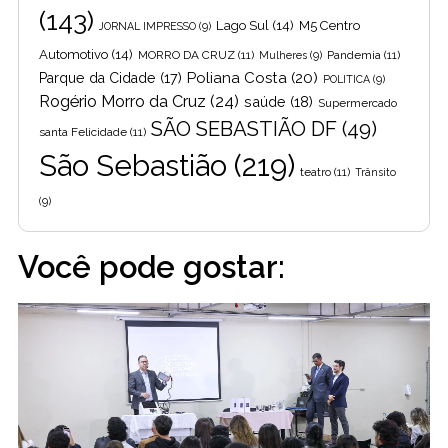
(143)
Lago Sul
(14)
M5 Centro
JORNAL IMPRESSO
(9)
Automotivo
(14)
MORRO DA CRUZ
(11)
Pandemia
(11)
Mulheres
(9)
Poliana Costa
(20)
Parque da Cidade
(17)
POLITICA
(9)
Rogério Morro da Cruz
(24)
saúde
(18)
Supermercado
SÃO SEBASTIÃO DF
(49)
santa Felicidade
(11)
São Sebastião
(219)
teatro
(11)
Trânsito
(9)
Você pode gostar: