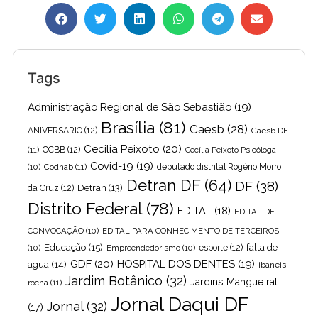
Tags
Administração Regional de São Sebastião
(19)
Brasília
(81)
Caesb
(28)
ANIVERSARIO
(12)
Caesb DF
Cecilia Peixoto
(20)
(11)
CCBB
(12)
Cecília Peixoto Psicóloga
Covid-19
(19)
(10)
Codhab
(11)
deputado distrital Rogério Morro
Detran DF
(64)
DF
(38)
Detran
(13)
da Cruz
(12)
Distrito Federal
(78)
EDITAL
(18)
EDITAL DE
CONVOCAÇÃO
(10)
EDITAL PARA CONHECIMENTO DE TERCEIROS
Educação
(15)
falta de
(10)
Empreendedorismo
(10)
esporte
(12)
GDF
(20)
HOSPITAL DOS DENTES
(19)
agua
(14)
ibaneis
Jardim Botânico
(32)
Jardins Mangueiral
rocha
(11)
Jornal Daqui DF
Jornal
(32)
(17)