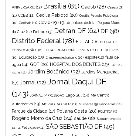
Brasília
(81)
Caesb
(28)
ANIVERSARIO
(12)
Caesb DF
Cecilia Peixoto
(20)
(11)
CCBB
(12)
Cecília Peixoto Psicóloga
Covid-19
(19)
(10)
Codhab
(11)
deputado distrital Rogério Morro
Detran DF
(64)
DF
(38)
Detran
(13)
da Cruz
(12)
Distrito Federal
(78)
EDITAL
(18)
EDITAL DE
CONVOCAÇÃO
(10)
EDITAL PARA CONHECIMENTO DE TERCEIROS
Educação
(15)
falta de
(10)
Empreendedorismo
(10)
esporte
(12)
GDF
(20)
HOSPITAL DOS DENTES
(19)
agua
(14)
ibaneis
Jardim Botânico
(32)
Jardins Mangueiral
rocha
(11)
Jornal Daqui DF
Jornal
(32)
(17)
(143)
Lago Sul
(14)
M5 Centro
JORNAL IMPRESSO
(9)
Automotivo
(14)
MORRO DA CRUZ
(11)
Pandemia
(11)
Mulheres
(9)
Poliana Costa
(20)
Parque da Cidade
(17)
POLITICA
(9)
Rogério Morro da Cruz
(24)
saúde
(18)
Supermercado
SÃO SEBASTIÃO DF
(49)
santa Felicidade
(11)