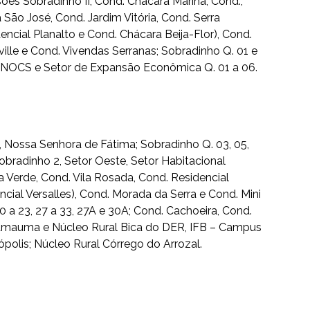
ões Sobradinho II, Cond. Chácara Marina, Cond.,
São José, Cond. Jardim Vitória, Cond. Serra
dencial Planalto e Cond. Chácara Beija-Flor), Cond.
ille e Cond. Vivendas Serranas; Sobradinho Q. 01 e
la DNOCS e Setor de Expansão Econômica Q. 01 a 06.
na, Nossa Senhora de Fátima; Sobradinho Q. 03, 05,
, Sobradinho 2, Setor Oeste, Setor Habitacional
 Verde, Cond. Vila Rosada, Cond. Residencial
cial Versalles), Cond. Morada da Serra e Cond. Mini
 a 23, 27 a 33, 27A e 30A; Cond. Cachoeira, Cond.
 Samauma e Núcleo Rural Bica do DER, IFB – Campus
ópolis; Núcleo Rural Córrego do Arrozal.