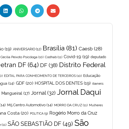
Brasília
(81)
Caesb
(28)
ão
(19)
ANIVERSARIO
(12)
Covid-19
(19)
Cecília Peixoto Psicóloga
(10)
Codhab
(11)
deputado
Distrito Federal
etran DF
(64)
DF
(38)
Educação
0)
EDITAL PARA CONHECIMENTO DE TERCEIROS
(10)
GDF
(20)
HOSPITAL DOS DENTES
(19)
 agua
(14)
ibaneis
Jornal Daqui
Jornal
(32)
s Mangueiral
(17)
(14)
M5 Centro Automotivo
(14)
MORRO DA CRUZ
(11)
Mulheres
Rogério Morro da Cruz
ana Costa
(20)
POLITICA
(9)
São
SÃO SEBASTIÃO DF
(49)
e
(11)