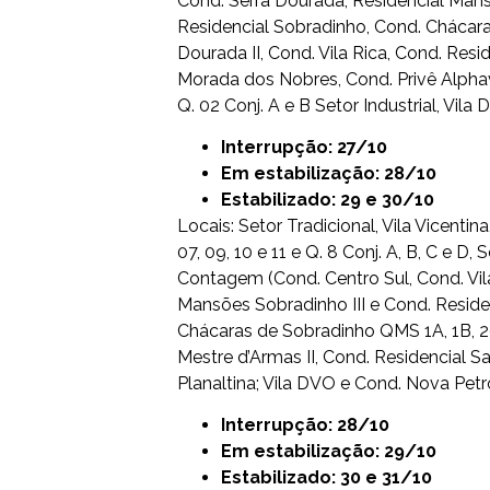
Cond. Serra Dourada, Residencial Mans
Residencial Sobradinho, Cond. Chácara 
Dourada II, Cond. Vila Rica, Cond. Resi
Morada dos Nobres, Cond. Privê Alphav
Q. 02 Conj. A e B Setor Industrial, Vi
Interrupção: 27/10
Em estabilização: 28/10
Estabilizado: 29 e 30/10
Locais: Setor Tradicional, Vila Vicenti
07, 09, 10 e 11 e Q. 8 Conj. A, B, C e D
Contagem (Cond. Centro Sul, Cond. Vila
Mansões Sobradinho III e Cond. Residen
Chácaras de Sobradinho QMS 1A, 1B, 20
Mestre d’Armas II, Cond. Residencial
Planaltina; Vila DVO e Cond. Nova Petr
Interrupção: 28/10
Em estabilização: 29/10
Estabilizado: 30 e 31/10