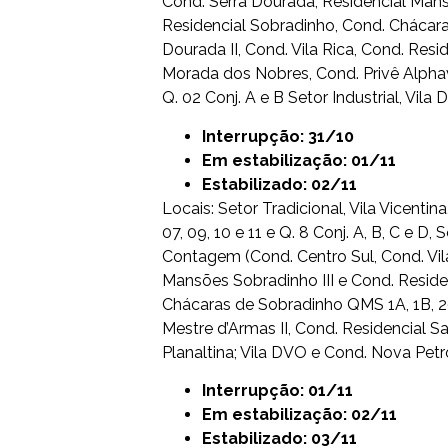
Cond. Serra Dourada, Residencial Mans
Residencial Sobradinho, Cond. Chácara 
Dourada II, Cond. Vila Rica, Cond. Resi
Morada dos Nobres, Cond. Privê Alphav
Q. 02 Conj. A e B Setor Industrial, Vi
Interrupção: 31/10
Em estabilização: 01/11
Estabilizado: 02/11
Locais: Setor Tradicional, Vila Vicenti
07, 09, 10 e 11 e Q. 8 Conj. A, B, C e D
Contagem (Cond. Centro Sul, Cond. Vila
Mansões Sobradinho III e Cond. Residen
Chácaras de Sobradinho QMS 1A, 1B, 20
Mestre d’Armas II, Cond. Residencial
Planaltina; Vila DVO e Cond. Nova Petr
Interrupção: 01/11
Em estabilização: 02/11
Estabilizado: 03/11