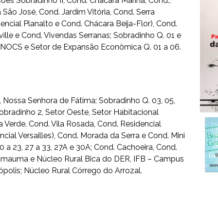
ões Sobradinho II, Cond. Chácara Marina, Cond.,
São José, Cond. Jardim Vitória, Cond. Serra
dencial Planalto e Cond. Chácara Beija-Flor), Cond.
ille e Cond. Vivendas Serranas; Sobradinho Q. 01 e
la DNOCS e Setor de Expansão Econômica Q. 01 a 06.
na, Nossa Senhora de Fátima; Sobradinho Q. 03, 05,
, Sobradinho 2, Setor Oeste, Setor Habitacional
 Verde, Cond. Vila Rosada, Cond. Residencial
cial Versailles), Cond. Morada da Serra e Cond. Mini
 a 23, 27 a 33, 27A e 30A; Cond. Cachoeira, Cond.
 Samauma e Núcleo Rural Bica do DER, IFB – Campus
ópolis; Núcleo Rural Córrego do Arrozal.