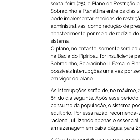
sexta-feira (25), o Plano de Restriçã
Sobradinho e Planaltina entre os dias
pode implementar medidas de restriçã
administrativas, como redução de pres
abastecimento por meio de rodízio d
sistema.
O plano, no entanto, somente será col
na Bacia do Pipiripau for insuficient
Sobradinho, Sobradinho II, Fercal e Pl
possíveis interrupções uma vez por s
em vigor do plano.
As interrupções serão de, no máximo, 
8h do dia seguinte. Após esse período
consumo da população, o sistema pode
equilíbrio. Por essa razão, recomend
racional, utilizando apenas o essencial
armazenagem em caixa d’água para 24
A Caesb disponibilizará outros canais 