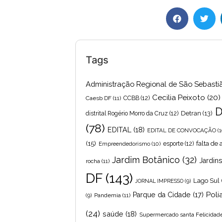
Tags
Administração Regional de São Sebasti
Cecilia Peixoto
(20)
Caesb DF
(11)
CCBB
(12)
D
Detran
(13)
distrital Rogério Morro da Cruz
(12)
(78)
EDITAL
(18)
EDITAL DE CONVOCAÇÃO
(1
(15)
falta de
Empreendedorismo
(10)
esporte
(12)
Jardim Botânico
(32)
Jardin
rocha
(11)
DF
(143)
Lago Sul
JORNAL IMPRESSO
(9)
Poli
Parque da Cidade
(17)
Pandemia
(11)
(9)
(24)
saúde
(18)
Supermercado santa Felicidad