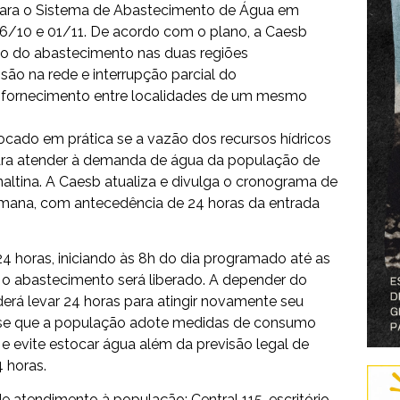
o para o Sistema de Abastecimento de Água em
 26/10 e 01/11. De acordo com o plano, a Caesb
o do abastecimento nas duas regiões
são na rede e interrupção parcial do
o fornecimento entre localidades de um mesmo
ocado em prática se a vazão dos recursos hídricos
e para atender à demanda de água da população de
analtina. A Caesb atualiza e divulga o cronograma de
emana, com antecedência de 24 horas da entrada
24 horas, iniciando às 8h do dia programado até as
, o abastecimento será liberado. A depender do
rá levar 24 horas para atingir novamente seu
a-se que a população adote medidas de consumo
, e evite estocar água além da previsão legal de
 horas.
de atendimento à população: Central 115, escritório