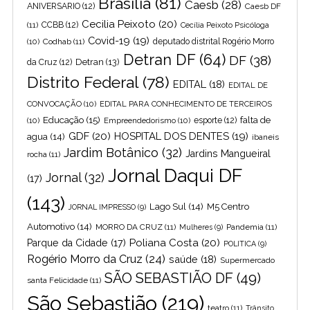
Brasília
(81)
Caesb
(28)
ANIVERSARIO
(12)
Caesb DF
Cecilia Peixoto
(20)
(11)
CCBB
(12)
Cecília Peixoto Psicóloga
Covid-19
(19)
(10)
Codhab
(11)
deputado distrital Rogério Morro
Detran DF
(64)
DF
(38)
Detran
(13)
da Cruz
(12)
Distrito Federal
(78)
EDITAL
(18)
EDITAL DE
CONVOCAÇÃO
(10)
EDITAL PARA CONHECIMENTO DE TERCEIROS
Educação
(15)
falta de
(10)
Empreendedorismo
(10)
esporte
(12)
GDF
(20)
HOSPITAL DOS DENTES
(19)
agua
(14)
ibaneis
Jardim Botânico
(32)
Jardins Mangueiral
rocha
(11)
Jornal Daqui DF
Jornal
(32)
(17)
(143)
Lago Sul
(14)
M5 Centro
JORNAL IMPRESSO
(9)
Automotivo
(14)
MORRO DA CRUZ
(11)
Pandemia
(11)
Mulheres
(9)
Poliana Costa
(20)
Parque da Cidade
(17)
POLITICA
(9)
Rogério Morro da Cruz
(24)
saúde
(18)
Supermercado
SÃO SEBASTIÃO DF
(49)
santa Felicidade
(11)
São Sebastião
(219)
teatro
(11)
Trânsito